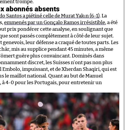
rdement trompé.
aux abonnés absents
o Santos a piétiné celle de Murat Yakın (6-1)
. La
s,
emmenés par un Gonçalo Ramos irrésistible
, a été
out prix pondérer cette analyse, en soulignant que
ique sont passés complètement à côté de leur sujet.
t genevois, leur défense a craqué de toutes parts. Les
n Schär, mis au supplice pendant 45 minutes, a même
 Cömert guère plus convaincant. Dominés dans
étonnamment discret, les Suisses n’ont pas non plus
l Embolo, impuissant, et de Xherdan Shaqiri, qui est
s le maillot national. Quant au but de Manuel
, à 4-0 pour les Portugais, pour entretenir un