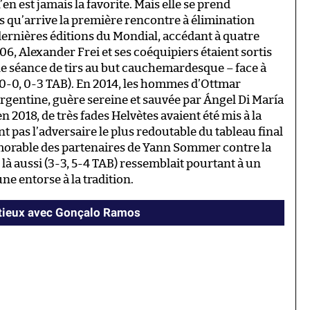
’en est jamais la favorite. Mais elle se prend
s qu’arrive la première rencontre à élimination
 dernières éditions du Mondial, accédant à quatre
06, Alexander Frei et ses coéquipiers étaient sortis
e séance de tirs au but cauchemardesque – face à
0-0, 0-3 TAB). En 2014, les hommes d’Ottmar
’Argentine, guère sereine et sauvée par Ángel Di María
en 2018, de très fades Helvètes avaient été mis à la
nt pas l’adversaire le plus redoutable du tableau final
 mémorable des partenaires de Yann Sommer contre la
 là aussi (3-3, 5-4 TAB) ressemblait pourtant à un
une entorse à la tradition.
ntieux avec Gonçalo Ramos