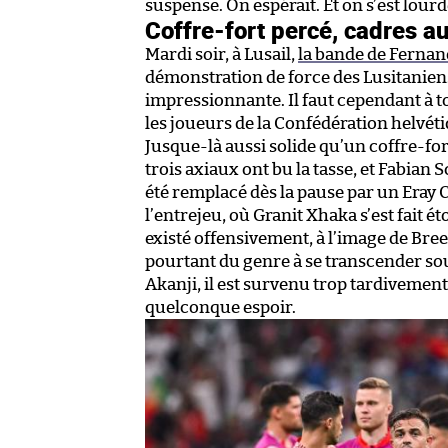
suspense. On espérait. Et on s’est lou
Coffre-fort percé, cadres 
Mardi soir, à Lusail,
la bande de Fernand
démonstration de force des Lusitanien
impressionnante. Il faut cependant à t
les joueurs de la Confédération helvét
Jusque-là aussi solide qu’un coffre-for
trois axiaux ont bu la tasse, et Fabia
été remplacé dès la pause par un Eray
l’entrejeu, où Granit Xhaka s’est fait 
existé offensivement, à l’image de Bree
pourtant du genre à se transcender sou
Akanji, il est survenu trop tardivement
quelconque espoir.