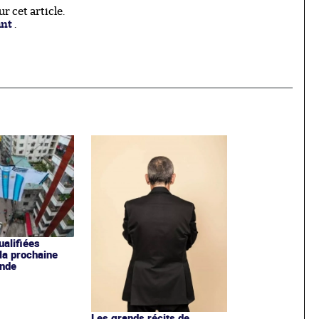
 cet article.
ant
.
ualifiées
 la prochaine
nde
Les grands récits de