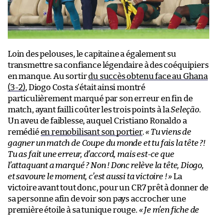
Loin des pelouses, le capitaine a également su
transmettre sa confiance légendaire à des coéquipiers
en manque. Au sortir
du succès obtenu face au Ghana
(3-2)
, Diogo Costa s’était ainsi montré
particulièrement marqué par son erreur en fin de
match, ayant failli coûter les trois points à la
Seleção
.
Un aveu de faiblesse, auquel Cristiano Ronaldo a
remédié
en remobilisant son portier
.
« Tu viens de
gagner un match de Coupe du monde et tu fais la tête ?!
Tu as fait une erreur, d’accord, mais est-ce que
l’attaquant a marqué ? Non ! Donc relève la tête, Diogo,
et savoure le moment, c’est aussi ta victoire ! »
La
victoire avant tout donc, pour un CR7 prêt à donner de
sa personne afin de voir son pays accrocher une
première étoile à sa tunique rouge.
« Je m’en fiche de