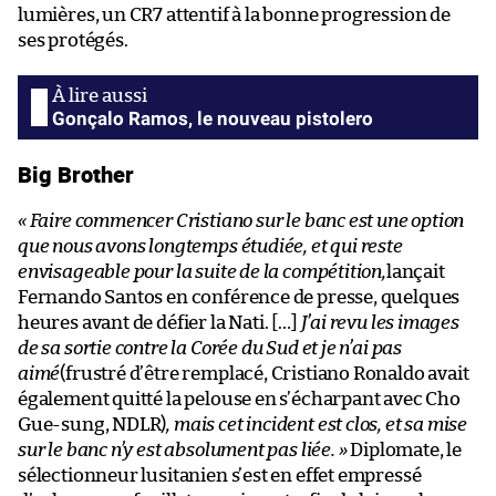
lumières, un CR7 attentif à la bonne progression de
ses protégés.
Gonçalo Ramos, le nouveau pistolero
Big Brother
« Faire commencer Cristiano sur le banc est une option
que nous avons longtemps étudiée, et qui reste
envisageable pour la suite de la compétition,
lançait
Fernando Santos en conférence de presse, quelques
heures avant de défier la Nati. […]
J’ai revu les images
de sa sortie contre la Corée du Sud et je n’ai pas
aimé
(frustré d’être remplacé, Cristiano Ronaldo avait
également quitté la pelouse en s’écharpant avec Cho
Gue-sung, NDLR)
, mais cet incident est clos, et sa mise
sur le banc n’y est absolument pas liée. »
Diplomate, le
sélectionneur lusitanien s’est en effet empressé