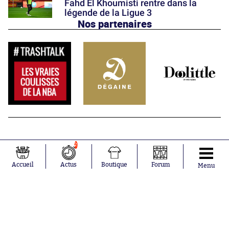
Fahd El Khoumisti rentre dans la
légende de la Ligue 3
Nos partenaires
2
Accueil
Actus
Boutique
Forum
Menu
Abonnements
Contacts
La boutique SO PRESS
Mentions légales
Conditions générales d'utilisation
Publicité
Consentement RGPD
Recrutement
Joueurs en
Équipes en