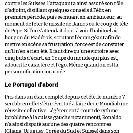
contre les Suisses, l’attaquant a ainsi assuré son rôle
d’adjoint, distillant quelques conseils à Félix en
première période, puis se muant en ambianceur, au
moment de fêter le missile de Ramos ou le coup de tête
de Pepe. Si l’on s’attendait donc à voir l’habituel air
bougon du Madérois, scrutant l’écran géant afin de
mettre en scène sa frustration, force est de constater
qu’il n’en a rien été. Il faut dire qu’une victoire avec
cinq buts d’écart, en Coupe du monde qui plus est,
adoucit le caractère et l’égo. Même quand on est la
personnification incarnée.
Le Portugal d’abord
Pris dans un étau complet depuis cet été, le numéro 7
semble en effet s’être évertué à faire de ce Mondial une
réussite collective. Légèrement à court de rythme
(problème à la cuisse gauche notamment), Ronaldo
n’a ainsi disputé aucune des quatre rencontres
(Ghana, Uruguay, Corée du Sud et Suisse) dans son