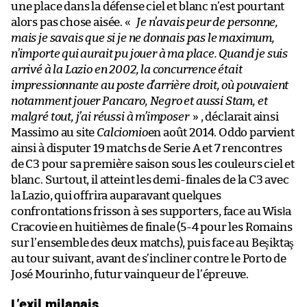
une place dans la défense ciel et blanc n’est pourtant
alors pas chose aisée. «
Je n’avais peur de personne,
mais je savais que si je ne donnais pas le maximum,
n’importe qui aurait pu jouer à ma place. Quand je suis
arrivé à la Lazio en 2002, la concurrence était
impressionnante au poste d’arrière droit, où pouvaient
notamment jouer Pancaro, Negro et aussi Stam, et
malgré tout, j’ai réussi à m’imposer
» , déclarait ainsi
Massimo au site
Calciomio
en août 2014. Oddo parvient
ainsi à disputer 19 matchs de Serie A et 7 rencontres
de C3 pour sa première saison sous les couleurs ciel et
blanc. Surtout, il atteint les demi-finales de la C3 avec
la Lazio, qui offrira auparavant quelques
confrontations frisson à ses supporters, face au Wisła
Cracovie en huitièmes de finale (5-4 pour les Romains
sur l’ensemble des deux matchs), puis face au Beşiktaş
au tour suivant, avant de s’incliner contre le Porto de
José Mourinho, futur vainqueur de l’épreuve.
L’exil milanais