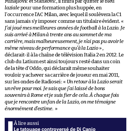
Mihajlović et Stanković, il finira par quitter le bleu
laziale
pour une formation plus huppée, en
l’occurrence l’AC Milan, avec lequel il soulèvera la C1
sans jamais s’y imposer comme un titulaire évident. «
J’ai joué mes meilleures années de football à la Lazio. Je
suis arrivé à Milan à trente ans au sommet de ma
carrière, mais malheureusement, je n’ai pas pu avoir le
même niveau de performance qu’à la Lazio
» ,
déclarait-il à la chaîne de télévision Italia 2 en 2012. Le
club du Latium est ainsi toujours resté dans un coin
de la tête d’Oddo, qui déclarait même souhaiter
vouloir y achever sa carrière de joueur en mai 2011,
sur les ondes de Radiosei : «
Un retour à la Lazio serait
un rêve pour moi. Je sais que j’ai laissé de bons
souvenirs à Rome et je suis fier de cela. À chaque fois
que je rencontre un fan de la Lazio, on me témoigne
énormément d’estime.
»
Le tatouage controversé de Di Canio