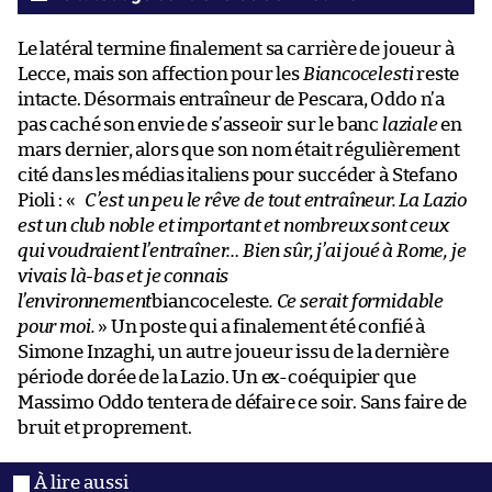
Le latéral termine finalement sa carrière de joueur à
Lecce, mais son affection pour les
Biancocelesti
reste
intacte. Désormais entraîneur de Pescara, Oddo n’a
pas caché son envie de s’asseoir sur le banc
laziale
en
mars dernier, alors que son nom était régulièrement
cité dans les médias italiens pour succéder à Stefano
Pioli : «
C’est un peu le rêve de tout entraîneur. La Lazio
est un club noble et important et nombreux sont ceux
qui voudraient l’entraîner… Bien sûr, j’ai joué à Rome, je
vivais là-bas et je connais
l’environnement
biancoceleste
. Ce serait formidable
pour moi.
» Un poste qui a finalement été confié à
Simone Inzaghi, un autre joueur issu de la dernière
période dorée de la Lazio. Un ex-coéquipier que
Massimo Oddo tentera de défaire ce soir. Sans faire de
bruit et proprement.