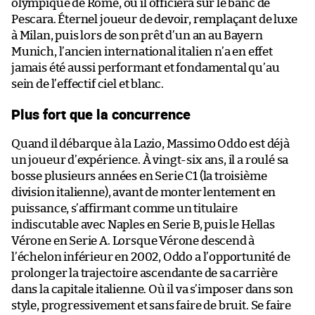
olympique de Rome, où il officiera sur le banc de
Pescara. Éternel joueur de devoir, remplaçant de luxe
à Milan, puis lors de son prêt d’un an au Bayern
Munich, l’ancien international italien n’a en effet
jamais été aussi performant et fondamental qu’au
sein de l’effectif ciel et blanc.
Plus fort que la concurrence
Quand il débarque à la Lazio, Massimo Oddo est déjà
un joueur d’expérience. À vingt-six ans, il a roulé sa
bosse plusieurs années en Serie C1 (la troisième
division italienne), avant de monter lentement en
puissance, s’affirmant comme un titulaire
indiscutable avec Naples en Serie B, puis le Hellas
Vérone en Serie A. Lorsque Vérone descend à
l’échelon inférieur en 2002, Oddo a l’opportunité de
prolonger la trajectoire ascendante de sa carrière
dans la capitale italienne. Où il va s’imposer dans son
style, progressivement et sans faire de bruit. Se faire