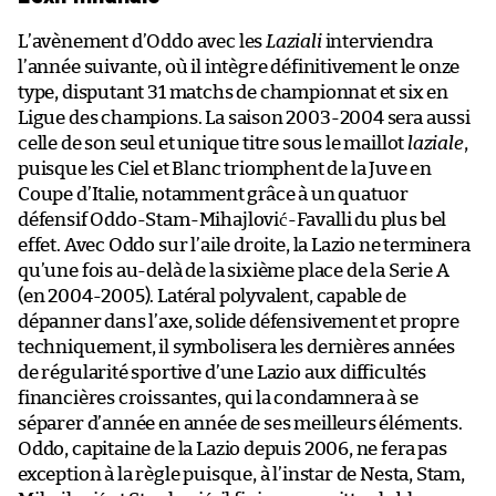
L’avènement d’Oddo avec les
Laziali
interviendra
l’année suivante, où il intègre définitivement le onze
type, disputant 31 matchs de championnat et six en
Ligue des champions. La saison 2003-2004 sera aussi
celle de son seul et unique titre sous le maillot
laziale
,
puisque les Ciel et Blanc triomphent de la Juve en
Coupe d’Italie, notamment grâce à un quatuor
défensif Oddo-Stam-Mihajlović-Favalli du plus bel
effet. Avec Oddo sur l’aile droite, la Lazio ne terminera
qu’une fois au-delà de la sixième place de la Serie A
(en 2004-2005). Latéral polyvalent, capable de
dépanner dans l’axe, solide défensivement et propre
techniquement, il symbolisera les dernières années
de régularité sportive d’une Lazio aux difficultés
financières croissantes, qui la condamnera à se
séparer d’année en année de ses meilleurs éléments.
Oddo, capitaine de la Lazio depuis 2006, ne fera pas
exception à la règle puisque, à l’instar de Nesta, Stam,