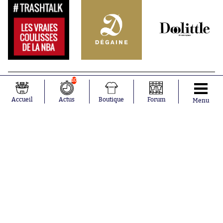
10
Accueil
Actus
Boutique
Forum
Menu
Abonnements
Contacts
La boutique SO PRESS
Mentions légales
Conditions générales d'utilisation
Publicité
Consentement RGPD
Recrutement
Joueurs en
Équipes en
tendance
tendance
Mohamed
Chelsea
Salah
Paris Saint-