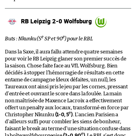
RB Leipzig 2-0 Wolfsburg
e
e
Buts : Nkunku (5
SP et 90
) pour le RBL
Dans la Saxe, il aura fallu attendre quatre semaines
pour voir le RB Leipzig glaner son premier succès de
la saison. Chose faite face au VfL Wolfsburg. Bien
décidés à stopper l’hémorragie de résultats en cette
entame de campagne (deux défaites, un nul), les
Taureaux ont ainsi pris le jeu par les cornes, pressant
d’entrée et ouvrant le score dans la foulée. La main
non maîtrisée de Maxence Lacroix a effectivement
offert un penalty aux locaux, transformé en force par
e
Christopher Nkunku
(1-0, 5
)
. L’ancien Parisien a
d’ailleurs suffi pour combler les siens de bonheur,
faisant le break au terme d’une situation confuse dans
e
la boîte wolfsbourgeoise
(2-0, 90
)
. Le RBL s’est donc