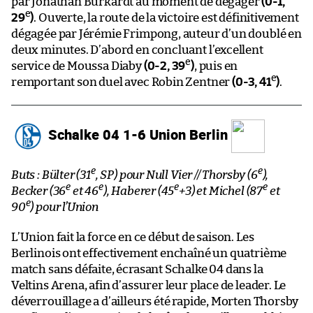
par Jonathan Burkardt au moment de dégager
(0-1,
e
29
)
. Ouverte, la route de la victoire est définitivement
dégagée par Jérémie Frimpong, auteur d’un doublé en
deux minutes. D’abord en concluant l’excellent
e
service de Moussa Diaby
(0-2, 39
)
, puis en
e
remportant son duel avec Robin Zentner
(0-3, 41
)
.
Schalke 04 1-6 Union Berlin
e
e
Buts : Bülter (31
, SP) pour Null Vier // Thorsby (6
),
e
e
e
e
Becker (36
et 46
), Haberer (45
+3) et Michel (87
et
e
90
) pour l’Union
L’Union fait la force en ce début de saison. Les
Berlinois ont effectivement enchaîné un quatrième
match sans défaite, écrasant Schalke 04 dans la
Veltins Arena, afin d’assurer leur place de leader. Le
déverrouillage a d’ailleurs été rapide, Morten Thorsby