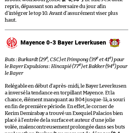
repris, dépassant son adversaire du jour afin
d’intégrer le top 10. Avant d’assurément viser plus
haut.
Mayence 0-3 Bayer Leverkusen
e
e
e
Buts : Burkardt (29
, CSC) et Frimpong (39
et 41
) pour
e
e
le Bayer
Expulsions : Hincapié (77
) et Bakker (94
) pour
le Bayer
Relégable en début d’après-midi, le Bayer Leverkusen
a inversé la tendance en torpillant Mayence. Et la
chance, élément manquant au B04 jusque-là, a souri
en fin de première période. En effet, le corner de
Kerim Demirabay a trouvé un Exequiel Palacios bien
placé à l’entrée de la surface et auteur d’une jolie
volée, malencontreusement prolongée dans ses buts