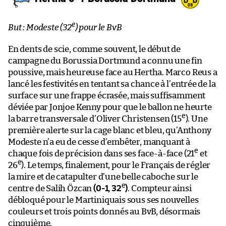
e
But : Modeste (32
) pour le BvB
En dents de scie, comme souvent, le début de
campagne du Borussia Dortmund a connu une fin
poussive, mais heureuse face au Hertha. Marco Reus a
lancé les festivités en tentant sa chance à l’entrée de la
surface sur une frappe écrasée, mais suffisamment
déviée par Jonjoe Kenny pour que le ballon ne heurte
e
la barre transversale d’Oliver Christensen (15
). Une
première alerte sur la cage blanc et bleu, qu’Anthony
Modeste n’a eu de cesse d’embêter, manquant à
e
chaque fois de précision dans ses face-à-face (21
et
e
26
). Le temps, finalement, pour le Français de régler
la mire et de catapulter d’une belle caboche sur le
e
centre de Salih Özcan
(0-1, 32
)
. Compteur ainsi
débloqué pour le Martiniquais sous ses nouvelles
couleurs et trois points donnés au BvB, désormais
cinquième.