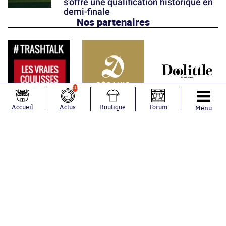
s'offre une qualification historique en
demi-finale
Nos partenaires
10
Accueil
Actus
Boutique
Forum
Menu
Abonnements
Contacts
La boutique SO PRESS
Mentions légales
Conditions générales d'utilisation
Publicité
Consentement RGPD
Recrutement
Joueurs en
Équipes en