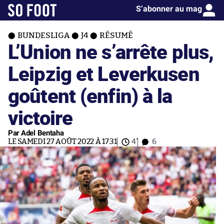
S’abonner au mag
BUNDESLIGA
J4
RÉSUMÉ
L’Union ne s’arrête plus,
Leipzig et Leverkusen
goûtent (enfin) à la
victoire
Par Adel Bentaha
LE SAMEDI 27 AOÛT 2022 À 17:31
4'
6