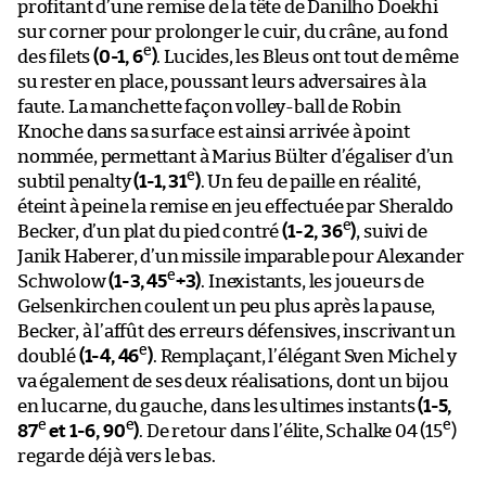
profitant d’une remise de la tête de Danilho Doekhi
sur corner pour prolonger le cuir, du crâne, au fond
e
des filets
(0-1, 6
)
. Lucides, les Bleus ont tout de même
su rester en place, poussant leurs adversaires à la
faute. La manchette façon volley-ball de Robin
Knoche dans sa surface est ainsi arrivée à point
nommée, permettant à Marius Bülter d’égaliser d’un
e
subtil penalty
(1-1, 31
)
. Un feu de paille en réalité,
éteint à peine la remise en jeu effectuée par Sheraldo
e
Becker, d’un plat du pied contré
(1-2, 36
)
, suivi de
Janik Haberer, d’un missile imparable pour Alexander
e
Schwolow
(1-3, 45
+3)
. Inexistants, les joueurs de
Gelsenkirchen coulent un peu plus après la pause,
Becker, à l’affût des erreurs défensives, inscrivant un
e
doublé
(1-4, 46
)
. Remplaçant, l’élégant Sven Michel y
va également de ses deux réalisations, dont un bijou
en lucarne, du gauche, dans les ultimes instants
(1-5,
e
e
e
87
et 1-6, 90
)
. De retour dans l’élite, Schalke 04 (15
)
regarde déjà vers le bas.