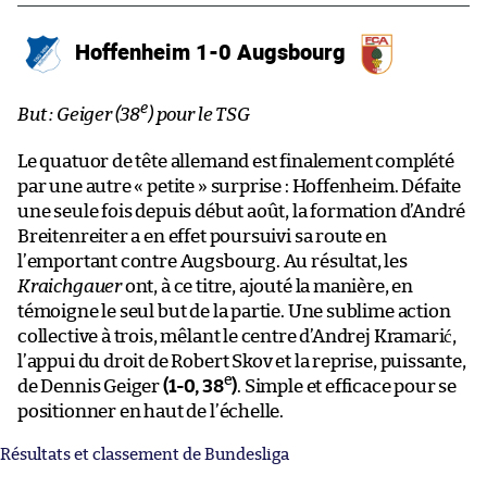
Hoffenheim 1-0 Augsbourg
e
But : Geiger (38
) pour le TSG
Le quatuor de tête allemand est finalement complété
par une autre « petite » surprise : Hoffenheim. Défaite
une seule fois depuis début août, la formation d’André
Breitenreiter a en effet poursuivi sa route en
l’emportant contre Augsbourg. Au résultat, les
Kraichgauer
ont, à ce titre, ajouté la manière, en
témoigne le seul but de la partie. Une sublime action
collective à trois, mêlant le centre d’Andrej Kramarić,
l’appui du droit de Robert Skov et la reprise, puissante,
e
de Dennis Geiger
(1-0, 38
)
. Simple et efficace pour se
positionner en haut de l’échelle.
Résultats et classement de Bundesliga