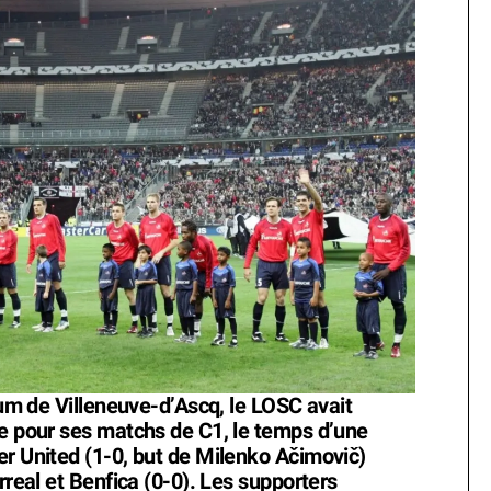
dium de Villeneuve-d’Ascq, le LOSC avait
ce pour ses matchs de C1, le temps d’une
er United (1-0, but de Milenko Ačimovič)
rreal et Benfica (0-0). Les supporters