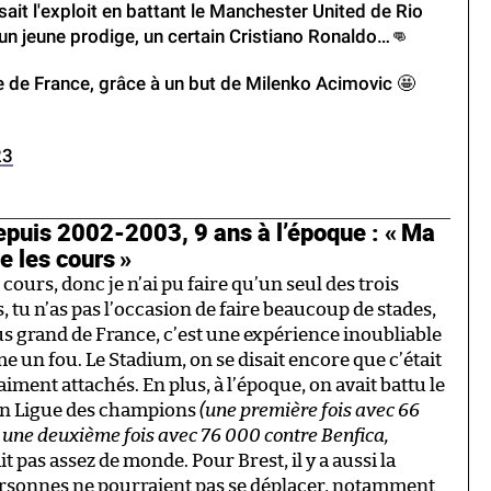
isait l'exploit en battant le Manchester United de Rio
n jeune prodige, un certain Cristiano Ronaldo…👊
de de France, grâce à un but de Milenko Acimovic 🤩
23
uis 2002-2003, 9 ans à l’époque : « Ma
e les cours »
cours, donc je n’ai pu faire qu’un seul des trois
, tu n’as pas l’occasion de faire beaucoup de stades,
lus grand de France, c’est une expérience inoubliable
me un fou. Le Stadium, on se disait encore que c’était
aiment attachés. En plus, à l’époque, on avait battu le
 en Ligue des champions
(une première fois avec 66
une deuxième fois avec 76 000 contre Benfica,
ait pas assez de monde. Pour Brest, il y a aussi la
ersonnes ne pourraient pas se déplacer, notamment