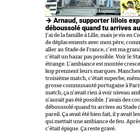
→ Arnaud, supporter lillois expa
déboussolé quand tu arrives au
J’ai de la famille à Lille, mais je vis en
de déplacements avec mon père, comme
aller au Stade de France, c’est ma grand
c’était un bazar pas possible. Voir le S
étrange. L’ambiance est montée cresce
kop prennent leurs marques. Manchester,
troisième match, c’était superbe, même si
grosse communauté portugaise à Paris. L
match, ça n’avait rien à voir niveau ambia
n’aurait pas été possible. J’avais des cou
déboussolé quand tu arrives au Stade de
pareil. Ça avait été bien fait, il y avai
qui mettait une ambiance de feu. Après,
c’était épique. Ça reste gravé.