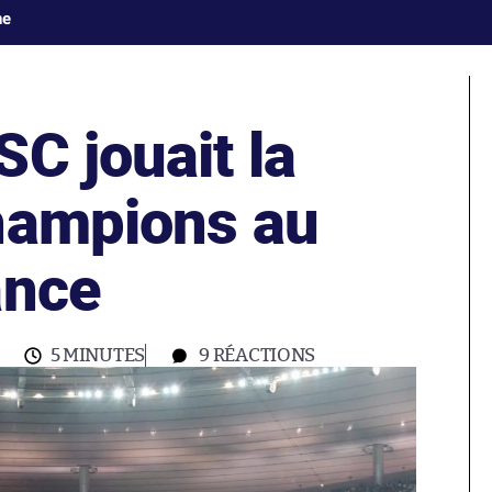
ne
C jouait la
hampions au
ance
5 MINUTES
9
RÉACTIONS