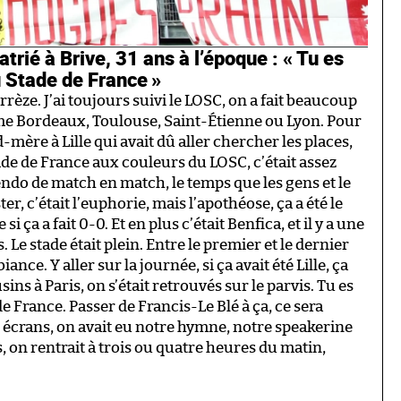
trié à Brive, 31 ans à l’époque : « Tu es
 Stade de France »
 Corrèze. J’ai toujours suivi le LOSC, on a fait beaucoup
 Bordeaux, Toulouse, Saint-Étienne ou Lyon. Pour
-mère à Lille qui avait dû aller chercher les places,
tade de France aux couleurs du LOSC, c’était assez
ndo de match en match, le temps que les gens et le
 c’était l’euphorie, mais l’apothéose, ça a été le
 ça a fait 0-0. Et en plus c’était Benfica, et il y a une
e stade était plein. Entre le premier et le dernier
nce. Y aller sur la journée, si ça avait été Lille, ça
sins à Paris, on s’était retrouvés sur le parvis. Tu es
 France. Passer de Francis-Le Blé à ça, ce sera
t les écrans, on avait eu notre hymne, notre speakerine
 on rentrait à trois ou quatre heures du matin,