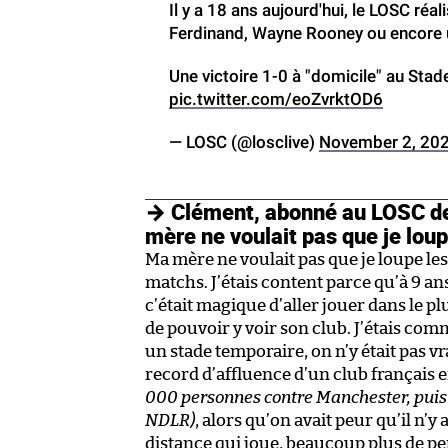
Il y a 18 ans aujourd'hui, le LOSC réal
Ferdinand, Wayne Rooney ou encore u
Une victoire 1-0 à "domicile" au Sta
pic.twitter.com/eoZvrktOD6
— LOSC (@losclive)
November 2, 20
→ Clément, abonné au LOSC dep
mère ne voulait pas que je loup
Ma mère ne voulait pas que je loupe les 
matchs. J’étais content parce qu’à 9 ans
c’était magique d’aller jouer dans le p
de pouvoir y voir son club. J’étais com
un stade temporaire, on n’y était pas vr
record d’affluence d’un club français
000 personnes contre Manchester, puis 
NDLR)
, alors qu’on avait peur qu’il n’y 
distance qui joue, beaucoup plus de p