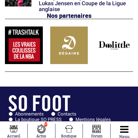
Lukas Jensen en Coupe de la Ligue
anglaise
Nos partenaires
Abonnements
Contacts
La boutique SO PRESS
Mentions légales
Conditions générales d'utilisation
Publicité
10
Consentement RGPD
Recrutement
Joueurs en
Équipes en
Accueil
Actus
Boutique
Forum
Menu