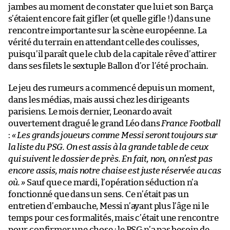
jambes au moment de constater que lui et son Barça
s’étaient encore fait gifler (et quelle gifle !) dans une
rencontre importante sur la scène européenne. La
vérité du terrain en attendant celle des coulisses,
puisqu’il paraît que le club de la capitale rêve d’attirer
dans ses filets le sextuple Ballon d’or l’été prochain.
Le jeu des rumeurs a commencé depuis un moment,
dans les médias, mais aussi chez les dirigeants
parisiens. Le mois dernier, Leonardo avait
ouvertement dragué le grand Léo dans
France Football
:
« Les grands joueurs comme Messi seront toujours sur
la liste du PSG. On est assis à la grande table de ceux
qui suivent le dossier de près. En fait, non, on n’est pas
encore assis, mais notre chaise est juste réservée au cas
où. »
Sauf que ce mardi, l’opération séduction n’a
fonctionné que dans un sens. Ce n’était pas un
entretien d’embauche, Messi n’ayant plus l’âge ni le
temps pour ces formalités, mais c’était une rencontre
pour confirmer une chose : le PSG n’a pas besoin de