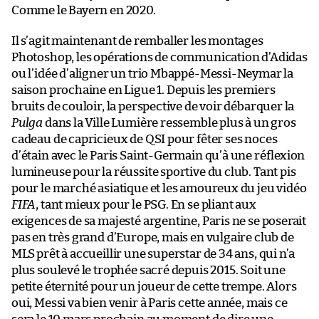
Comme le Bayern en 2020.
Il s’agit maintenant de remballer les montages
Photoshop, les opérations de communication d’Adidas
ou l’idée d’aligner un trio Mbappé-Messi-Neymar la
saison prochaine en Ligue 1. Depuis les premiers
bruits de couloir, la perspective de voir débarquer la
Pulga
dans la Ville Lumière ressemble plus à un gros
cadeau de capricieux de QSI pour fêter ses noces
d’étain avec le Paris Saint-Germain qu’à une réflexion
lumineuse pour la réussite sportive du club. Tant pis
pour le marché asiatique et les amoureux du jeu vidéo
FIFA
, tant mieux pour le PSG. En se pliant aux
exigences de sa majesté argentine, Paris ne se poserait
pas en très grand d’Europe, mais en vulgaire club de
MLS prêt à accueillir une superstar de 34 ans, qui n’a
plus soulevé le trophée sacré depuis 2015. Soit une
petite éternité pour un joueur de cette trempe. Alors
oui, Messi va bien venir à Paris cette année, mais ce