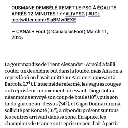
OUSMANE DEMBÉLÉ REMET LE PSG À ÉGALITÉ
APRÈS 12 MINUTES ! ⚡️⚡️
#LIVPSG
|
#UCL
pic.twitter.com/SiaBMw0EXE
— CANAL+ Foot (@CanalplusFoot)
March 11,
2025
La gourmandise de Trent Alexander-Arnold a failli
coûter un deuxième but dans la foulée, mais Alisson a
repris là où on l’avait quitté au Parc en s’opposant à
e
Barcola (17
). L’intermède refermé, les vagues rouges
ont repris leur mouvement incessant. Diogo Jota a
e
néanmoins envoyé son coup de boule (18
), puis son
e
tir du gauche au-dessus (34
), et Gigio Donnarumma,
e
sollicité par Konaté (16
), a répondu présent sur tous
les centres arrivant dans sa zone. En apnée, les
champions de France ont repris un peu d’air à partir