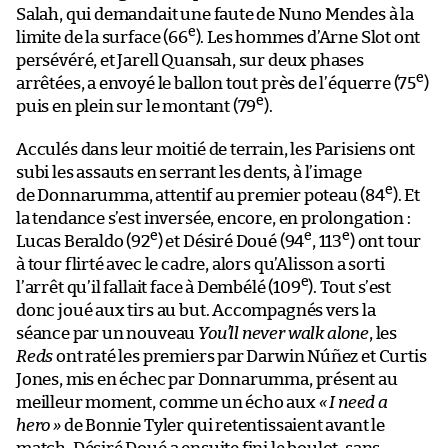
Salah, qui demandait une faute de Nuno Mendes à la
e
limite de la surface (66
). Les hommes d’Arne Slot ont
persévéré, et Jarell Quansah, sur deux phases
e
arrêtées, a envoyé le ballon tout près de l’équerre (75
)
e
puis en plein sur le montant (79
).
Acculés dans leur moitié de terrain, les Parisiens ont
subi les assauts en serrant les dents, à l’image
e
de Donnarumma, attentif au premier poteau (84
). Et
la tendance s’est inversée, encore, en prolongation :
e
e
e
Lucas Beraldo (92
) et Désiré Doué (94
, 113
) ont tour
à tour flirté avec le cadre, alors qu’Alisson a sorti
e
l’arrêt qu’il fallait face à Dembélé (109
). Tout s’est
donc joué aux tirs au but. Accompagnés vers la
séance par un nouveau
You’ll never walk alone
, les
Reds
ont raté les premiers par Darwin Núñez et Curtis
Jones, mis en échec par Donnarumma, présent au
meilleur moment, comme un écho aux
« I need a
hero »
de Bonnie Tyler qui retentissaient avant le