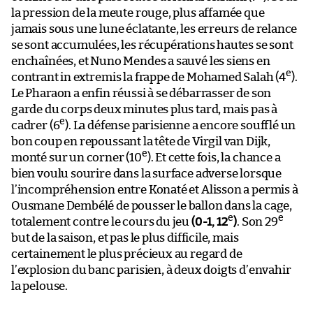
la pression de la meute rouge, plus affamée que
jamais sous une lune éclatante, les erreurs de relance
se sont accumulées, les récupérations hautes se sont
enchaînées, et Nuno Mendes a sauvé les siens en
e
contrant in extremis la frappe de Mohamed Salah (4
).
Le Pharaon a enfin réussi à se débarrasser de son
garde du corps deux minutes plus tard, mais pas à
e
cadrer (6
). La défense parisienne a encore soufflé un
bon coup en repoussant la tête de Virgil van Dijk,
e
monté sur un corner (10
). Et cette fois, la chance a
bien voulu sourire dans la surface adverse lorsque
l’incompréhension entre Konaté et Alisson a permis à
Ousmane Dembélé de pousser le ballon dans la cage,
e
e
totalement contre le cours du jeu
(0-1, 12
)
. Son 29
but de la saison, et pas le plus difficile, mais
certainement le plus précieux au regard de
l’explosion du banc parisien, à deux doigts d’envahir
la pelouse.