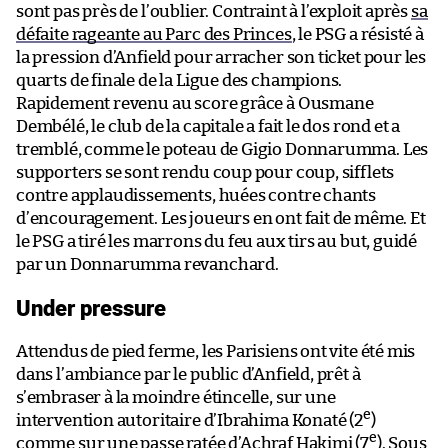
sont pas près de l’oublier. Contraint à l’exploit après
sa
défaite rageante au Parc des Princes
, le PSG a résisté à
la pression d’Anfield pour arracher son ticket pour les
quarts de finale de la Ligue des champions.
Rapidement revenu au score grâce à Ousmane
Dembélé, le club de la capitale a fait le dos rond et a
tremblé, comme le poteau de Gigio Donnarumma. Les
supporters se sont rendu coup pour coup, sifflets
contre applaudissements, huées contre chants
d’encouragement. Les joueurs en ont fait de même. Et
le PSG a tiré les marrons du feu aux tirs au but, guidé
par un Donnarumma revanchard.
Under pressure
Attendus de pied ferme, les Parisiens ont vite été mis
dans l’ambiance par le public d’Anfield, prêt à
s’embraser à la moindre étincelle, sur une
e
intervention autoritaire d’Ibrahima Konaté (2
)
e
comme sur une passe ratée d’Achraf Hakimi (7
). Sous