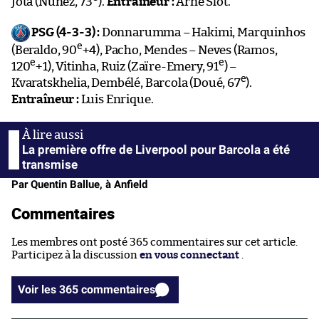
Jota (Núñez, 73
).
Entraîneur :
Arne Slot.
PSG (4-3-3) :
Donnarumma – Hakimi, Marquinhos
e
(Beraldo, 90
+4), Pacho, Mendes – Neves (Ramos,
e
e
120
+1), Vitinha, Ruiz (Zaïre-Emery, 91
) –
e
Kvaratskhelia, Dembélé, Barcola (Doué, 67
).
Entraîneur :
Luis Enrique.
La première offre de Liverpool pour Barcola a été
transmise
Par Quentin Ballue, à Anfield
Commentaires
Les membres ont posté 365 commentaires sur cet article.
Participez à la discussion
en vous connectant
.
Voir les 365 commentaires