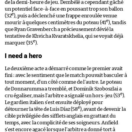
de la demi-heure de jeu. Dembélé a cependant gâché
un potentiel face-à-face en poussant trop son ballon
e
(32
), puis a déclenché une frappe enroulée venue
e
mourir à quelques centimètres du poteau (41
), tandis
que Ryan Gravenberch a précieusement dévié la
tentative de Khvicha Kvaratskhelia, qui se voyait déjà
e
marquer (35
).
I need a hero
Le deuxième acte a démarré comme le premier avait
fini : avec le sentiment que le match pouvait basculer à
tout moment, d’un côté comme de l’autre. Le poteau
de Donnarumma a tremblé, et Dominik Szoboszlai a
e
cru égaliser, mais l’arbitre a signalé un hors-jeu (53
).
Le gardien italien s’est ensuite déployé pour
e
détourner la tête de Luis Díaz (58
), avant de devenir la
cible privilégiée des sifflets anglais en grattant du
temps, avec la complicité de ses soigneurs. Anfield
s’est encore agacé lorsque l’arbitre a donné tort à