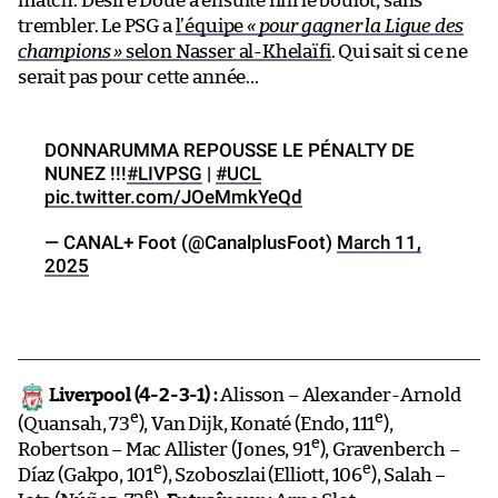
match. Désiré Doué a ensuite fini le boulot, sans
trembler. Le PSG a
l’équipe
« pour gagner la Ligue des
champions »
selon Nasser al-Khelaïfi
. Qui sait si ce ne
serait pas pour cette année…
DONNARUMMA REPOUSSE LE PÉNALTY DE
NUNEZ !!!
#LIVPSG
|
#UCL
pic.twitter.com/JOeMmkYeQd
— CANAL+ Foot (@CanalplusFoot)
March 11,
2025
Liverpool (4-2-3-1) :
Alisson – Alexander-Arnold
e
e
(Quansah, 73
), Van Dijk, Konaté (Endo, 111
),
e
Robertson – Mac Allister (Jones, 91
), Gravenberch –
e
e
Díaz (Gakpo, 101
), Szoboszlai (Elliott, 106
), Salah –
e