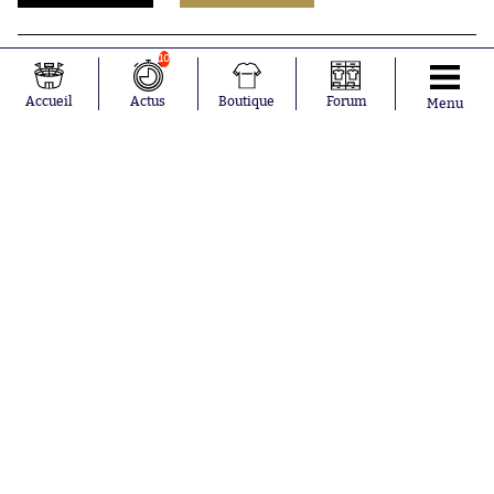
10
Accueil
Actus
Boutique
Forum
Menu
Abonnements
Contacts
La boutique SO PRESS
Mentions légales
Conditions générales d'utilisation
Publicité
Consentement RGPD
Recrutement
Joueurs en
Équipes en
tendance
tendance
Mohamed
Chelsea
Salah
Paris Saint-
Mykhailo
Germain
Mudryk
Bordeaux
Neymar
Olympique
Khalis Merah
lyonnais
Loïs Openda
FIFA
Moussa
Real Madrid
Niakhaté
RC Strasbourg