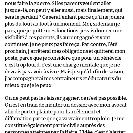
nous faire la guerre. Si les parents veulent aller
jusque-là, on peut y aller aussi, mais finalement, qui
sera le perdant ? Ce sera l’enfant parce qu’il ne jouera
plus du tout au foot à un moment. Moi, si demain je
pars, que je quitte mes fonctions, je vais donner une
visibilité à ces parents, ils auront gagné et vont
continuer. Je ne peux pas faire ça. Par contre, l’été
prochain, j’arrêterai mes obligations et quitterai mon
poste, parce que je considère que pour un bénévole
c’est trop lourd, c’est une charge mentale que je ne
devrais pas avoir à vivre. Mais jusqu’à la fin de saison,
j’accompagnerai mes entraîneurs et éducateurs du
mieux que je le peux.
On ne peut pas les laisser gagner, ce n’est pas possible.
On est en train de monter un dossier avec mon avocat
afin de porter plainte pour harcèlement et
diffamation parce que ça va vraiment trop loin. Je me
constitue également partie civile auprès des
personnes atteintes par l’affaire. L’idée, c’est d’alerter.