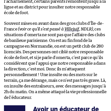
l’acharnement, certains parents remontent jusqu’à la
ligue et au district pour insulter notre responsable
école de foot.
Souvent mises en avant dans des gros clubs d’Île-de-
France
(voir ce qu’il s’est passé à
Villejuif
, NDLR)
, ces
situations d’omerta ne sont pas que l’affaire des clubs
de banlieue parisienne. On est au fin fond de la
campagne en Normandie, on est un petit club de 280
licenciés. Des personnes ont ciblé notre responsable
école de foot, et si je parle d’omerta, c’est parce qu’ils
considèrent que l’appui que notre responsable a dans
la direction, c’est moi. Donc ils m’attaquent
personnellement ! Une insulte ou des mots sur le
terrain, ça me dérange, mais ce n’est pas très grave. Là,
on insulte des entraîneurs, avec des messages jusqu’à
2h du matin. On a même attaqué la vie professionnelle
de l’éducateur.
Avoir un éducateur de