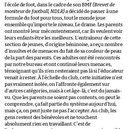
l’école de foot, dans le cadre de son BMF
(Brevet de
moniteur de football, NDLR)
a décidé de passer à une
formule du foot pour tous, tout le monde joue
ensemble qu’importe le niveau. Le drame. Les parents
ont montré leur mécontentement, car ils veulent voir
leurs enfants être les meilleurs. L’entraîneur de cette
section de jeunes, d’origine béninoise, a reçu nombre
d’insultes et de menaces du fait de sa couleur de peau
de la part des parents. Ces adultes ont été rencontrés
par notre bureau et ont continué leurs menaces,
témoignant qu’ils n’en resteraient pas là si l’éducateur
venait à rester. À l’échelle du club, cette initiative n’est
pas vraiment isolée, on l’affronte également sur
d’autres catégories, mais à cet âge-là, c’est du jamais-
vu. Que les parents ne soient pas contents, on peut le
comprendre, ça fait partie du système aujourd’hui,
mais ça, on peut juste ne pas l’accepter. Au club, les
gens restent des bénévoles et ne touchent
absolument rien en travaillant. C’est de