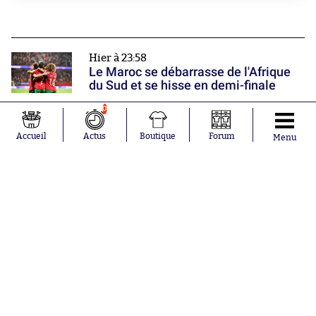
Hier à 23:58
Le Maroc se débarrasse de l'Afrique
du Sud et se hisse en demi-finale
0
Hier à 23:40
Accueil
Actus
Boutique
Forum
Menu
Thomas Meunier charge Olivier
Létang à propos de sa non-
prolongation
Hier à 23:13
Rennes, Brest, Nice, Le Havre... Les
équipes françaises poursuivent leur
Donner une note
préparation
0
1
2
Nos partenaires
3
4
5
6