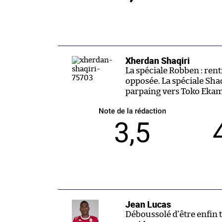
Xherdan Shaqiri
La spéciale Robben : ren
opposée. La spéciale Shaq
parpaing vers Toko Ekam
Note de la rédaction
3,5
Jean Lucas
Déboussolé d’être enfin ti