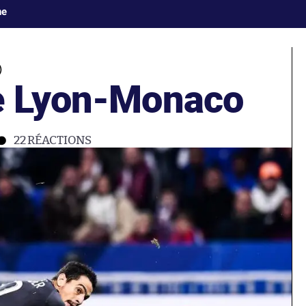
ne
)
e Lyon-Monaco
22
RÉACTIONS