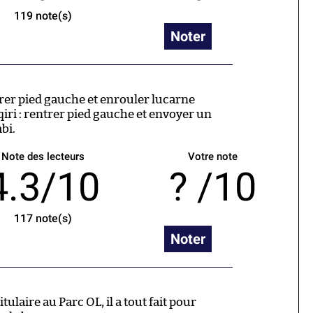
119
note(s)
Noter
trer pied gauche et enrouler lucarne
iri : rentrer pied gauche et envoyer un
bi.
Note des lecteurs
Votre note
4.3/10
/10
117
note(s)
Noter
tulaire au Parc OL, il a tout fait pour