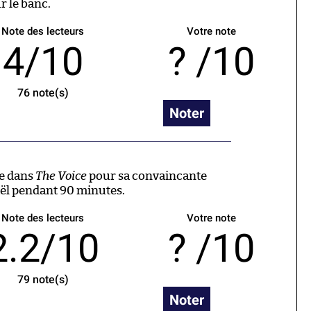
 le banc.
Note des lecteurs
Votre note
4/10
/10
76
note(s)
Noter
ce dans
The Voice
pour sa convaincante
aël pendant 90 minutes.
Note des lecteurs
Votre note
2.2/10
/10
79
note(s)
Noter