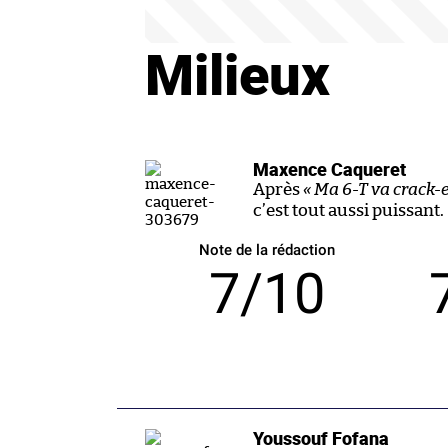
Milieux
Maxence Caqueret
Après
« Ma 6-T va crack-e
c’est tout aussi puissant.
Note de la rédaction
7/10
Youssouf Fofana