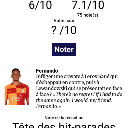
6/10
7.1/10
75
note(s)
Votre note
/10
Noter
Fernando
Infliger une cravate à Leroy Sané qui
s’échappait en contre, puis à
Lewandowski qui se présentait en face
à face ?
« There’s no regret / If I had to do
the same again, I would, my friend,
Fernando. »
Note de la rédaction
Tête des hit-parades