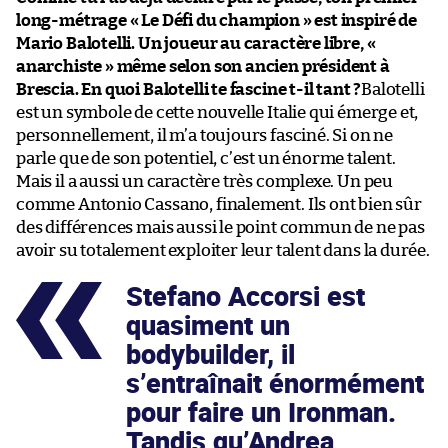
long-métrage « Le Défi du champion » est inspiré de
Mario Balotelli. Un joueur au caractère libre, «
anarchiste » même selon son ancien président à
Brescia. En quoi Balotelli te fascine t-il tant ?
Balotelli
est un symbole de cette nouvelle Italie qui émerge et,
personnellement, il m’a toujours fasciné. Si on ne
parle que de son potentiel, c’est un énorme talent.
Mais il a aussi un caractère très complexe. Un peu
comme Antonio Cassano, finalement. Ils ont bien sûr
des différences mais aussi le point commun de ne pas
avoir su totalement exploiter leur talent dans la durée.
Stefano Accorsi est
quasiment un
bodybuilder, il
s’entraînait énormément
pour faire un Ironman.
Tandis qu’Andrea