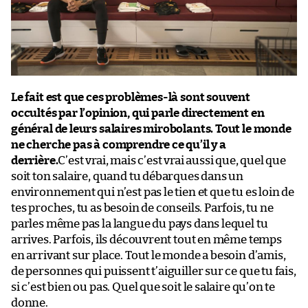
Le fait est que ces problèmes-là sont souvent
occultés par l’opinion, qui parle directement en
général de leurs salaires mirobolants. Tout le monde
ne cherche pas à comprendre ce qu’il y a
derrière.
C’est vrai, mais c’est vrai aussi que, quel que
soit ton salaire, quand tu débarques dans un
environnement qui n’est pas le tien et que tu es loin de
tes proches, tu as besoin de conseils. Parfois, tu ne
parles même pas la langue du pays dans lequel tu
arrives. Parfois, ils découvrent tout en même temps
en arrivant sur place. Tout le monde a besoin d’amis,
de personnes qui puissent t’aiguiller sur ce que tu fais,
si c’est bien ou pas. Quel que soit le salaire qu’on te
donne.