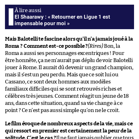
El Shaarawy : « Retourner en Ligue 1 est
impensable pour moi »
Mais Balotelli te fascine alors qu’il n’a jamais joué à la
Roma ? Comment est-ce possible ?
(Rires)
Bon, la
Roma a aussi ses personnages excentriques ! Pour
être honnête, ça ne m’aurait pas déplu de voir Balotelli
jouer à Rome. Il aurait dû devenir un grand champion,
mais il s’est un peu perdu. Mais que ce soit lui ou
Cassano, ce sont deux hommes aux modèles
familiaux difficiles qui se sont retrouvés riches et
célèbres très jeunes. Comment réagit un jeune de 18
ans, dans cette situation, quand sa vie change à ce
point ? Ce n’est pas aussi simple qu’on ne le croit.
Le film évoque de nombreux aspects de la vie, mais ce
qui ressort en premier est certainement la peur de la
solitude. C’est le cas ?
Il ne faut jamais oublier que tous