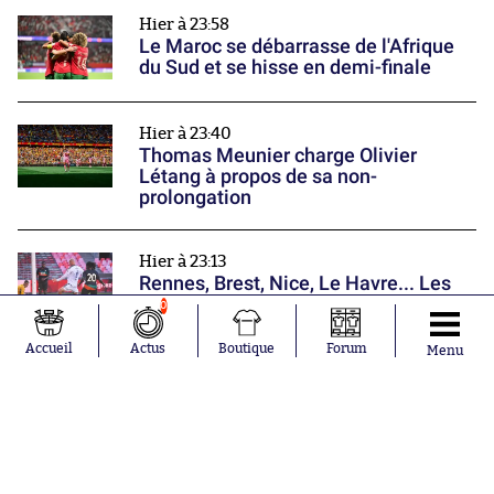
Hier à 23:58
Le Maroc se débarrasse de l'Afrique
du Sud et se hisse en demi-finale
Hier à 23:40
Thomas Meunier charge Olivier
Létang à propos de sa non-
prolongation
Hier à 23:13
Rennes, Brest, Nice, Le Havre... Les
équipes françaises poursuivent leur
0
préparation
Nos partenaires
Accueil
Actus
Boutique
Forum
Menu