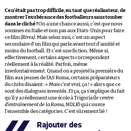
Ce n’était pas trop difficile, en tant que réalisateur, de
montrer l’exubérance des footballeurs sans tomber
dans le cliché ?
On a une chance aussi, c’est que nous
sommes en Italie et non pas aux Etats-Unis pour faire
ce film
(Rires)
. Mais selon moi, c’est un aspect
secondaire d’un film qui parle avant tout d’amitié et
moins du football. Et c’est une fiction. Même si,
effectivement, certains aspects correspondent
réellement à la réalité. Parfois, même
involontairement. Quand on a projeté la première du
film aux jeunes de l’AS Roma, certains préparateurs
du clubs disaient : «
Mais c’est vrai, ça !
» alors que ce
sont des dialogues inventés. Et ça, ça s’explique du fait
qu’il y a réellement une école à Trigoria (
le centre
d’entraînement de la Roma, NDLR
) qui couvre
l’ensemble des catégories. C’est sûrement lié !
Rajouter des