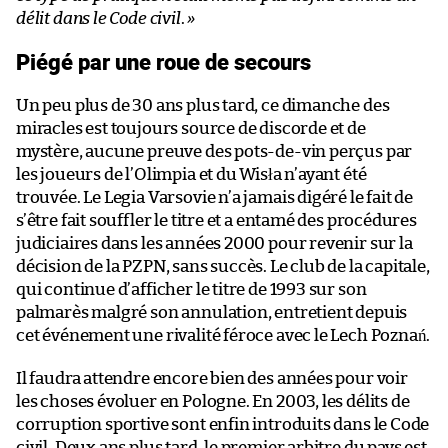
délit dans le Code civil
.
»
Piégé par une roue de secours
Un peu plus de 30 ans plus tard, ce dimanche des
miracles est toujours source de discorde et de
mystère, aucune preuve des pots-de-vin perçus par
les joueurs de l’Olimpia et du Wisła n’ayant été
trouvée. Le Legia Varsovie n’a jamais digéré le fait de
s’être fait souffler le titre et a entamé des procédures
judiciaires dans les années 2000 pour revenir sur la
décision de la PZPN, sans succès. Le club de la capitale,
qui continue d’afficher le titre de 1993 sur son
palmarès malgré son annulation, entretient depuis
cet événement une rivalité féroce avec le Lech Poznań.
Il faudra attendre encore bien des années pour voir
les choses évoluer en Pologne. En 2003, les délits de
corruption sportive sont enfin introduits dans le Code
civil. Deux ans plus tard, le premier arbitre du pays est