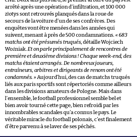
arrêté après une opération d’infiltration, et 100 000
złotys sont retrouvés planqués dans la roue de
secours de la voiture d’un de ses confrères. Des
enquêtes vont être menées dans les années qui
suivent, menant à près de 500 condamnations.
«
683
matchs ont été présumés truqués
, détaille Wojciech
Woźniak.
Et on parle principalement de rencontres de
première et deuxième divisions ! Chaque week-end, des
matchs étaient arrangés. De nombreux joueurs,
entraîneurs, arbitres et dirigeants de renom ont été
condamnés. »
Aujourd’hui, des cas de matchs truqués
liés aux paris sportifs sont répertoriés comme ailleurs
dans les divisions amateurs de Pologne. Mais dans
l’ensemble, le football professionnel semble bel et
bien avoir tourné cette page, bien refroidi par les
innombrables scandales qu’a connus le pays. Le
véritable miracle du football polonais, c’est finalement
d’être parvenu à se laver de ses péchés.