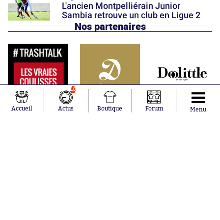
L'ancien Montpelliérain Junior
Sambia retrouve un club en Ligue 2
Nos partenaires
10
Accueil
Actus
Boutique
Forum
Menu
Abonnements
Contacts
La boutique SO PRESS
Mentions légales
Conditions générales d'utilisation
Publicité
Consentement RGPD
Recrutement
Joueurs en
Équipes en