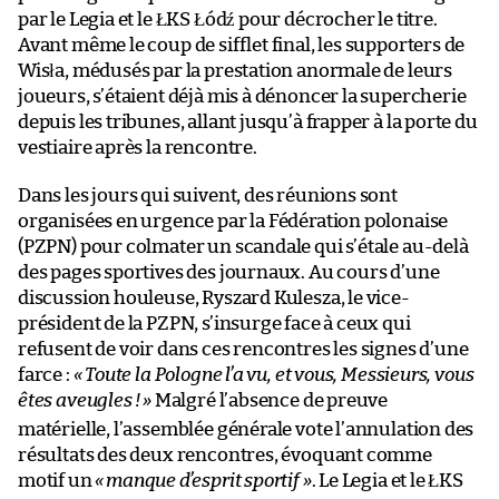
par le Legia et le ŁKS Łódź pour décrocher le titre.
Avant même le coup de sifflet final, les supporters de
Wisła, médusés par la prestation anormale de leurs
joueurs, s’étaient déjà mis à dénoncer la supercherie
depuis les tribunes, allant jusqu’à frapper à la porte du
vestiaire après la rencontre.
Dans les jours qui suivent, des réunions sont
organisées en urgence par la Fédération polonaise
(PZPN) pour colmater un scandale qui s’étale au-delà
des pages sportives des journaux. Au cours d’une
discussion houleuse, Ryszard Kulesza, le vice-
président de la PZPN, s’insurge face à ceux qui
refusent de voir dans ces rencontres les signes d’une
farce :
« Toute la Pologne l’a vu, et vous, Messieurs, vous
êtes aveugles !
»
Malgré l’absence de preuve
matérielle, l’assemblée générale vote l’annulation des
résultats des deux rencontres, évoquant comme
motif un
«
manque d’esprit sportif »
. Le Legia et le ŁKS