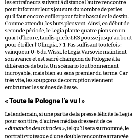
les entraîneurs suivent à distance l’autre rencontre
pour informer leurs joueurs du nombre de perles
qu’il faut encore enfiler pour faire basculer le destin.
Comme attendu, les buts pleuvent. Ainsi, en début de
seconde période, le Legia plante quatre pions en un
quart d’heure, tandis que le ŁKS pousse jusqu’au bout
pour étriller l’Olimpia, 7-1. Pas suffisant toutefois :
vainqueur 0-6 du Wisła, le Legia Varsovie maintient
son avance et est sacré champion de Pologne à la
différence de buts. Un scénario tout bonnement
incroyable, mais bien au sens premier du terme. Car
très vite, les soupçons de corruption viennent
embrumer les scènes de liesse.
«
Toute la Pologne l’a vu !
»
Le lendemain, si une partie de la presse félicite le Legia
pour son titre, d’autres médias dressent de ce
«
dimanche des miracles »
, tel qu’il sera surnommé, le
portrait grotesque d’une double rencontre arrangée