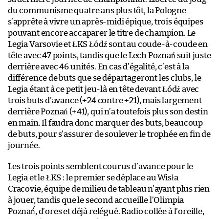
du communisme quatre ans plus tôt, la Pologne
s’apprête à vivre un après-midi épique, trois équipes
pouvant encore accaparer le titre de champion. Le
Legia Varsovie et ŁKS Łódź sont au coude-à-coude en
tête avec 47 points, tandis que le Lech Poznań suit juste
derrière avec 46 unités. En cas d’égalité, c’est à la
différence de buts que se départageront les clubs, le
Legia étant à ce petit jeu-là en tête devant Łódź avec
trois buts d’avance (+24 contre +21), mais largement
derrière Poznań (+41), qui n’a toutefois plus son destin
en main. Il faudra donc marquer des buts, beaucoup
de buts, pour s’assurer de soulever le trophée en fin de
journée.
Les trois points semblent courus d’avance pour le
Legia et le ŁKS : le premier se déplace au Wisła
Cracovie, équipe de milieu de tableau n’ayant plus rien
à jouer, tandis que le second accueille l’Olimpia
Poznań́, d’ores et déjà relégué. Radio collée à l’oreille,