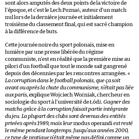
sont alors amputés des deux points de la victoire de
l’époque, et c’est le Lech Poznań, auteur d’un match
nul lors de la dernière journée et initialement
troisième du classement final, qui est sacré champion
à la différence de buts.
Cette journée noire du sport polonais, mise en
lumière par une presse libérée du régime
communiste, n’est en réalité que la première mise au
pilori d’un football que tout le monde sait gangrené
depuis des décennies par les rencontres arrangées.
«
La corruption dans le football polonais, que ça soit
avant ou après la chute du communisme, n’était pas liée
aux paris
, explique Wojciech Woźniak, chercheur en
sociologie du sport à l’université de Łódź.
Gagner des
matchs grâce à la corruption faisait partie intégrante
du jeu. La plupart des clubs sont devenus des entités
privées après 1989, mais leur
modus operandi
est resté
le même pendant longtemps. Jusqu’aux années 2000,
ce type de pratique n’était même pas défini comme un