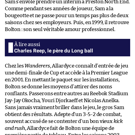
Sam s’envole prendre un intérim à Preston North End.
Comme pendant ses années de joueur, Sam a la
bougeotte et ne passe pour un temps pas plus de deux
saisons chez ses employeurs. Puis, en 1999, il retrouve
Bolton : son seul véritable amour professionnel.
Charles Reep, le père du Long ball
Chez les
Wanderers
, Allardyce connaît d’entrée de jeu
une demi-finale de Cup et accède à la Premier League
en 2001. En mettant le paquet sur les installations,
Bolton se donne les moyens d’attirer des noms
ronflants. Passerons entre autres au Reebok Stadium
Jay-Jay Okocha, Youri Djorkaeff et Nicolas Anelka.
Sans jamais vraiment briller dans le jeu, le gros Sam
obtient des résultats. Adepte d’un 3-5-2 de combat,
souvent accusé de se contenter d’un bon vieux
kick
and rush
, Allardyce fait de Bolton une équipe de