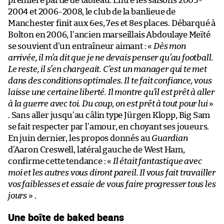
première partie de tableau. Entre les saisons 2003-
2004 et 2006-2008, le club de la banlieue de
Manchester finit aux 6es, 7es et 8es places. Débarqué à
Bolton en 2006, l’ancien marseillais Abdoulaye Meïté
se souvient d’un entraîneur aimant : «
Dès mon
arrivée, il m’a dit que je ne devais penser qu’au football.
Le reste, il s’en chargeait. C’est un manager qui te met
dans des conditions optimales. Il te fait confiance, vous
laisse une certaine liberté. Il montre qu’il est prêt à aller
à la guerre avec toi. Du coup, on est prêt à tout pour lui
»
. Sans aller jusqu’au câlin type Jürgen Klopp, Big Sam
se fait respecter par l’amour, en choyant ses joueurs.
En juin dernier, les propos donnés au
Guardian
d’Aaron Creswell, latéral gauche de West Ham,
confirme cette tendance : «
Il était fantastique avec
moi et les autres vous diront pareil. Il vous fait travailler
vos faiblesses et essaie de vous faire progresser tous les
jours
» .
Une boîte de baked beans