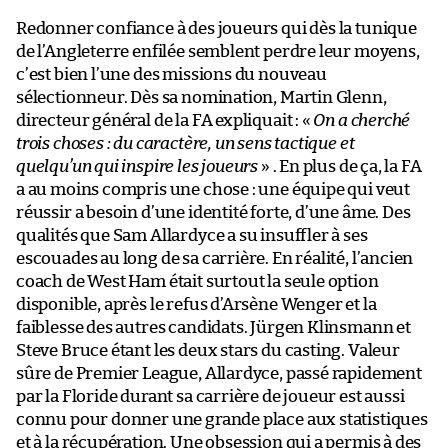
Redonner confiance à des joueurs qui dès la tunique
de l’Angleterre enfilée semblent perdre leur moyens,
c’est bien l’une des missions du nouveau
sélectionneur. Dès sa nomination, Martin Glenn,
directeur général de la FA expliquait : «
On a cherché
trois choses : du caractère, un sens tactique et
quelqu’un qui inspire les joueurs
» . En plus de ça, la FA
a au moins compris une chose : une équipe qui veut
réussir a besoin d’une identité forte, d’une âme. Des
qualités que Sam Allardyce a su insuffler à ses
escouades au long de sa carrière. En réalité, l’ancien
coach de West Ham était surtout la seule option
disponible, après le refus d’Arsène Wenger et la
faiblesse des autres candidats. Jürgen Klinsmann et
Steve Bruce étant les deux stars du casting. Valeur
sûre de Premier League, Allardyce, passé rapidement
par la Floride durant sa carrière de joueur est aussi
connu pour donner une grande place aux statistiques
et à la récupération. Une obsession qui a permis à des