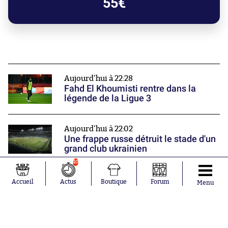
55€
Aujourd'hui à 22:28
Fahd El Khoumisti rentre dans la
légende de la Ligue 3
Aujourd'hui à 22:02
Une frappe russe détruit le stade d'un
grand club ukrainien
10
Aujourd'hui à 21:18
Accueil
Actus
Boutique
Forum
Menu
Versailles inscrit le premier but de
l'histoire de la Ligue 3
Nos partenaires