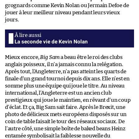
grognards comme Kevin Nolan ou Jermain Defoe de
jouer à leur meilleur niveau pendant leurs vieux
jours.
La seconde vie de Kevin Nolan
Mieux encore,
Big Sam
a beau être le roi des clubs
anglais poisseux, il n’a jamais connu la relégation.
Après tout, l’Angleterre, n’a pas atteint les quarts de
finale d’un grand tournoi depuis dix ans. Elle n’est en
somme plus une équipe qui joue le titre. Au niveau
international, l’Angleterre est un ancien club
prestigieux qui joue le maintien, en rêvant d’un coup
d’éclat. Et ça, Big Sam sait faire. Après le Brexit, une
photo de délicieux mets européens disposés sur un
coin de table faisait le tour des réseaux sociaux. De
l’autre côté, une simple boîte de baked beans Heinz
entamée symbolisait la faiblesse nouvelle du