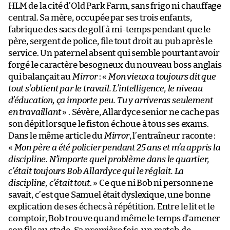
HLM de la cité d’Old Park Farm, sans frigo ni chauffage
central. Sa mère, occupée par ses trois enfants,
fabrique des sacs de golf à mi-temps pendant que le
père, sergent de police, file tout droit au pub après le
service. Un paternel absent qui semble pourtant avoir
forgé le caractère besogneux du nouveau boss anglais
qui balançait au
Mirror
: «
Mon vieux a toujours dit que
tout s’obtient par le travail. L’intelligence, le niveau
d’éducation, ça importe peu. Tu y arriveras seulement
en travaillant
» . Sévère, Allardyce senior ne cache pas
son dépit lorsque le fiston échoue à tous ses exams.
Dans le même article du
Mirror
, l’entraîneur raconte :
«
Mon père a été policier pendant 25 ans et m’a appris la
discipline. N’importe quel problème dans le quartier,
c’était toujours Bob Allardyce qui le réglait. La
discipline, c’était tout
. » Ce que ni Bob ni personne ne
savait, c’est que Samuel était dyslexique, une bonne
explication de ses échecs à répétition. Entre le lit et le
comptoir, Bob trouve quand même le temps d’amener