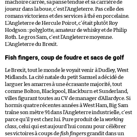
machoire carrée, sa panse tendue et sa carrière de
joueur dans la boue, c’est l’Angleterre. Pas celle des
romans victoriens et des services à thé en porcelaine.
L’Angleterre de Hercule Poirot, c’était plutôt Roy
Hodgson : polyglotte, amateur de whisky et de Philip
Roth. Le gros Sam, c’est l’Angleterre moyenne.
L’Angleterre du Brexit.
Fish fingers, coup de foudre et sacs de golf
Le Brexit, tout le monde le voyait venir à Dudley, West
Midlands. La cité natale du petit Samuel a décidé de
larguer les amarres à une écrasante majorité, tout
comme Bolton, Blackpool, Blackburn et Sunderland,
villes figurant toutes au CV de manager d’Allardyce. Si
hormis quatre récentes années à West Ham, Big Sam
traîne son mètre 91 dans l’Angleterre industrielle, c’est
parce qu’il y est chez lui. Pure produit de la
working
class
, celui qui est aujourd’hui connu pour célébrer
ses victoires à coups de
fish fingers
grandit dans un