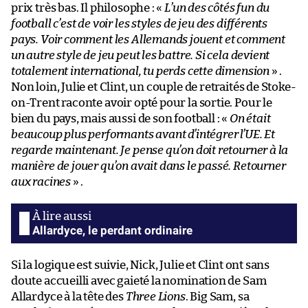
prix très bas. Il philosophe : «
L’un des côtés fun du
football c’est de voir les styles de jeu des différents
pays. Voir comment les Allemands jouent et comment
un autre style de jeu peut les battre. Si cela devient
totalement international, tu perds cette dimension
» .
Non loin, Julie et Clint, un couple de retraités de Stoke-
on-Trent raconte avoir opté pour la sortie. Pour le
bien du pays, mais aussi de son football : «
On était
beaucoup plus performants avant d’intégrer l’UE. Et
regarde maintenant. Je pense qu’on doit retourner à la
manière de jouer qu’on avait dans le passé. Retourner
aux racines
» .
Allardyce, le perdant ordinaire
Si la logique est suivie, Nick, Julie et Clint ont sans
doute accueilli avec gaieté la nomination de Sam
Allardyce à la tête des
Three Lions
. Big Sam, sa