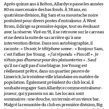
Après quinze ans à Bolton, Allardyce passe les années
80 en mercenaire des bas fonds. À 38 ans, en
quatrième division, Big Sam et sa moustache noire
postulent pour divers postes d’entraîneur. À West
Brom, il dirige sa première équipe, tout en évoluant
avec la réserve. Viré en 91, il se retrouve sur le carreau
et ne devra la suite de sa carrière qu’à une
intervention divine. Dans son autobiographie, il
raconte : «
Un soir, le téléphone sonne :
» Bonjour Sam,
c’est Father Joe Young. »
J’ai répondu
» Piss off » .
Je
n’étais pas d’humeur pour des plaisanteries
» . Sauf
qu’il ne s’agit pas d’une blague. Joe Young est
réellement prêtre, dans un quartier pauvre de
Limerick, la troisième ville irlandaise en matière de
population. Également président du club local, il
souhaite engager Sam Allardyce comme entraîneur-
joueur, qui y passera un an. Les locaux sont
sommaires : une douche, un terrain et un vieux bar.
Malgré la remontée du club en première division, Big