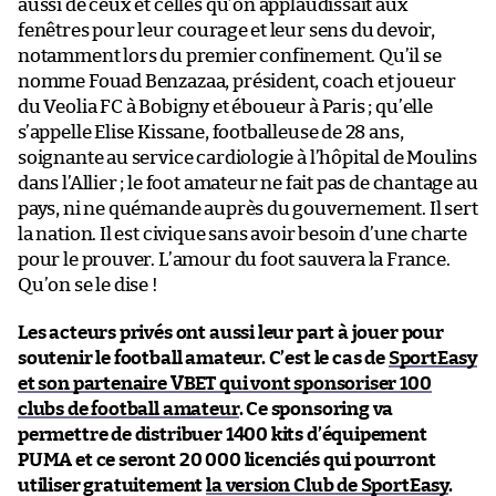
aussi de ceux et celles qu’on applaudissait aux
fenêtres pour leur courage et leur sens du devoir,
notamment lors du premier confinement. Qu’il se
nomme Fouad Benzazaa, président, coach et joueur
du Veolia FC à Bobigny et éboueur à Paris ; qu’elle
s’appelle Elise Kissane, footballeuse de 28 ans,
soignante au service cardiologie à l’hôpital de Moulins
dans l’Allier ; le foot amateur ne fait pas de chantage au
pays, ni ne quémande auprès du gouvernement. Il sert
la nation. Il est civique sans avoir besoin d’une charte
pour le prouver. L’amour du foot sauvera la France.
Qu’on se le dise !
Les acteurs privés ont aussi leur part à jouer pour
soutenir le football amateur. C’est le cas de
SportEasy
et son partenaire VBET qui vont sponsoriser 100
clubs de football amateur
. Ce sponsoring va
permettre de distribuer 1400 kits d’équipement
PUMA et ce seront 20 000 licenciés qui pourront
utiliser gratuitement
la version Club de SportEasy
.