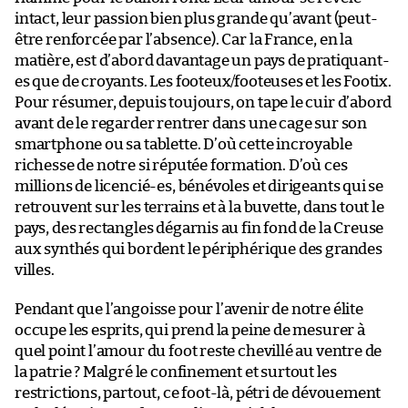
intact, leur passion bien plus grande qu’avant (peut-
être renforcée par l’absence). Car la France, en la
matière, est d’abord davantage un pays de pratiquant-
es que de croyants. Les footeux/footeuses et les Footix.
Pour résumer, depuis toujours, on tape le cuir d’abord
avant de le regarder rentrer dans une cage sur son
smartphone ou sa tablette. D’où cette incroyable
richesse de notre si réputée formation. D’où ces
millions de licencié-es, bénévoles et dirigeants qui se
retrouvent sur les terrains et à la buvette, dans tout le
pays, des rectangles dégarnis au fin fond de la Creuse
aux synthés qui bordent le périphérique des grandes
villes.
Pendant que l’angoisse pour l’avenir de notre élite
occupe les esprits, qui prend la peine de mesurer à
quel point l’amour du foot reste chevillé au ventre de
la patrie ? Malgré le confinement et surtout les
restrictions, partout, ce foot-là, pétri de dévouement