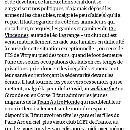
et de dévotion, ce fameux lien social dont se
gargarisent nos politiques, n’a jamais déposé les
armes ni les chasubles, malgré le peu d’aide(s) qu’il a
reçue. Il faut regarder du côté des animateurs qui
encadrent, masqués, les gamins et gamines du
CO
Vincennes
, au stade Léo Lagrange – un club qui est
venu matériellement en aide aux familles en difficulté
à cause de cette situation exceptionnelle -, ou ceux de
l’ES de Vitry au pied des tours, quand le foot demeure
l’une des seules occupations des kids en ces temps de
privations qui enfoncent les inégalités et menacent
leur santé en renforçant la sédentarité devant les
écrans. Il faut tourner les yeux vers ces seniors qui se
mettent, malgré la peur de la Covid, au
walking foot
en
Gironde ou en Corse. Il faut admirer les jeunes
migrants de la
Team Autre Monde
qui meublent leur
ennui et leur isolement sur le moindre espace
disponible. Il faut avoir en tête les gars et les filles du
Paris Arc en ciel, plus vieux club LGBT de France, au
rendez-vous tous les samedis après-midi, avec même