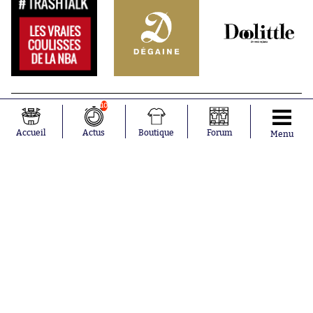
10
Accueil
Actus
Boutique
Forum
Menu
Abonnements
Contacts
La boutique SO PRESS
Mentions légales
Conditions générales d'utilisation
Publicité
Consentement RGPD
Recrutement
Joueurs en
Équipes en
tendance
tendance
Mohamed
Chelsea
Salah
Paris Saint-
Mykhailo
Germain