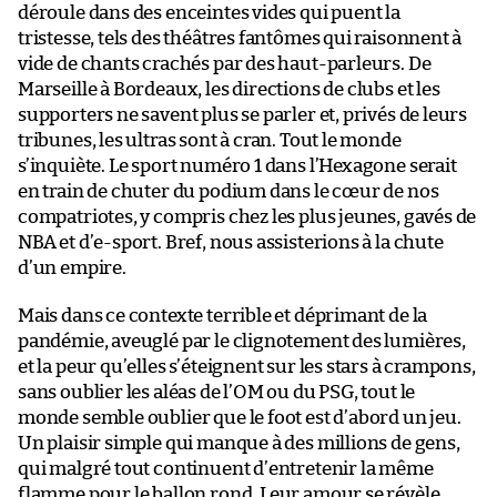
déroule dans des enceintes vides qui puent la
tristesse, tels des théâtres fantômes qui raisonnent à
vide de chants crachés par des haut-parleurs. De
Marseille à Bordeaux, les directions de clubs et les
supporters ne savent plus se parler et, privés de leurs
tribunes, les ultras sont à cran. Tout le monde
s’inquiète. Le sport numéro 1 dans l’Hexagone serait
en train de chuter du podium dans le cœur de nos
compatriotes, y compris chez les plus jeunes, gavés de
NBA et d’e-sport. Bref, nous assisterions à la chute
d’un empire.
Mais dans ce contexte terrible et déprimant de la
pandémie, aveuglé par le clignotement des lumières,
et la peur qu’elles s’éteignent sur les stars à crampons,
sans oublier les aléas de l’OM ou du PSG, tout le
monde semble oublier que le foot est d’abord un jeu.
Un plaisir simple qui manque à des millions de gens,
qui malgré tout continuent d’entretenir la même
flamme pour le ballon rond. Leur amour se révèle