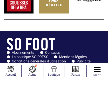
Abonnements
Contacts
La boutique SO PRESS
Mentions légales
Conditions générales d'utilisation
Publicité
Consentement RGPD
Recrutement
2
Joueurs en
Équipes en
tendance
tendance
Accueil
Actus
Boutique
Forum
Menu
Mohamed
Chelsea
Salah
Paris Saint-
Mykhailo
Germain
Mudryk
Bordeaux
Neymar
Olympique
Khalis Merah
lyonnais