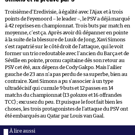
Troisième d’Eredivisie, à égalité avec l’Ajax et à trois
points de Feyenoord – le leader –, le PSV a déjà marqué
à 42 reprises en championnat. Trois buts par match en
moyenne, c’est ça. Après avoir dû dépanner en pointe
à la suite de la blessure de Luuk de Jong, Xavi Simons
s’est rapatrié sur le côté droit de l’attaque, qui le voit
former un trio redoutable avec l’ancien du Barça et de
Séville en pointe, promu capitaine dès son retour au
PSV cet été, aux dépens de Cody Gakpo. Mais l’ailier
gauche de 23 ans n’a pas perdu de sa superbe, bien au
contraire. Xavi Simons a pu s’associer à un type
ultradécisif qui cumule 9 buts et 12 passes en 14
matchs du championnat (13
golazos
et 16 offrandes
TCC) ; excusez du peu. Et puisque le foot fait bien les
choses, les trois protagonistes de l’attaque du PSV ont
été embarqués au Qatar par Louis van Gaal.