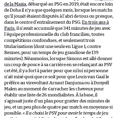
de la Masia
, débarqué au PSG en 2019, était encore loin
de Doha il n’y a que quelques mois, lorsque les matchs
qu’il jouait étaient disputés à l’abri de tous ou presque,
dans le centre d’entraînement du PSG.
En trois ans à
Paris
, il n’avait accumulé que 341 minutes de jeu avec
l’équipe professionnelle du club francilien, toutes
compétitions confondues, et seulement trois
titularisations (dont une seule en Ligue 1, contre
Rennes, pour un temps de jeu grandiose de 139
minutes). Néanmoins, lorsque Simons est allé donner
un coup de pouce à sa carrière en se relançant au PSV
cet été, il y a fort à parier pour que ni lui ni personne
n’ait misé quoi que ce soit pour que Louis van Gaal le
préfère au virevoltant Arnaut Danjuma ou à Donyell
Malen au moment de s’arracher les cheveux pour
établir une liste de 26 mondialistes. À la base, il
s’agissait juste d’un plan pour gratter des minutes de
jeu, et un peu plus de quatre par match en moyenne si
possible.
« Il a choisi le PSV pour avoir le temps de jeu