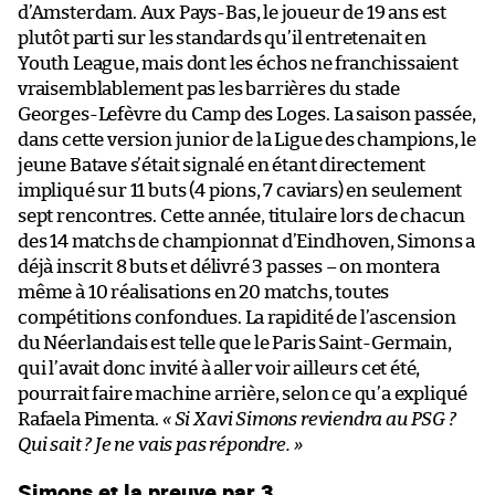
d’Amsterdam. Aux Pays-Bas, le joueur de 19 ans est
plutôt parti sur les standards qu’il entretenait en
Youth League, mais dont les échos ne franchissaient
vraisemblablement pas les barrières du stade
Georges-Lefèvre du Camp des Loges. La saison passée,
dans cette version junior de la Ligue des champions, le
jeune Batave s’était signalé en étant directement
impliqué sur 11 buts (4 pions, 7 caviars) en seulement
sept rencontres. Cette année, titulaire lors de chacun
des 14 matchs de championnat d’Eindhoven, Simons a
déjà inscrit 8 buts et délivré 3 passes – on montera
même à 10 réalisations en 20 matchs, toutes
compétitions confondues. La rapidité de l’ascension
du Néerlandais est telle que le Paris Saint-Germain,
qui l’avait donc invité à aller voir ailleurs cet été,
pourrait faire machine arrière, selon ce qu’a expliqué
Rafaela Pimenta.
« Si Xavi Simons reviendra au PSG ?
Qui sait ? Je ne vais pas répondre. »
Simons et la preuve par 3