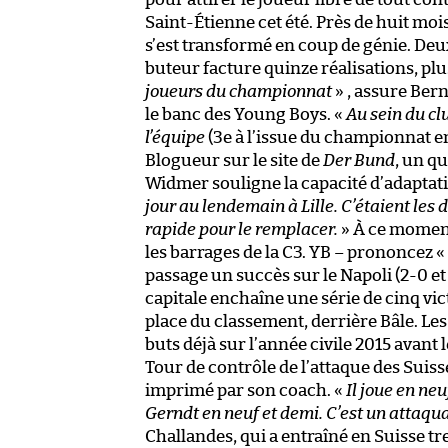
Saint-Étienne cet été. Près de huit moi
s’est transformé en coup de génie. Deu
buteur facture quinze réalisations, plu
joueurs du championnat
» , assure Ber
le banc des Young Boys. «
Au sein du cl
l’équipe
(3e à l’issue du championnat e
Blogueur sur le site de
Der Bund
, un q
Widmer souligne la capacité d’adaptati
jour au lendemain à Lille. C’étaient les
rapide pour le remplacer.
» À ce moment-
les barrages de la C3. YB – prononcez «
passage un succès sur le Napoli (2-0 e
capitale enchaîne une série de cinq vic
place du classement, derrière Bâle. Le
buts déjà sur l’année civile 2015 avant
Tour de contrôle de l’attaque des Suis
imprimé par son coach. «
Il joue en ne
Gerndt en neuf et demi. C’est un attaqu
Challandes, qui a entraîné en Suisse t