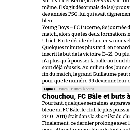
Bordeaux et Berne, «
l’aventurier
» comm
même. Il s’agit désormais de (se) prouv
des années PSG, lui qui avait dignement
bleu.
Young Boys – FC Lucerne, 8e journée d
match, alors que les deux formations n
Ulrich Forte décide de lancer sa nouve
Quelques minutes plus tard, en renard 
inscrit le but de la victoire (3-2). Ou pl
n’a plus qu’à pousser la balle au fond 
sont déjà réussis. Au milieu des Jaune 
fin du match, le grand Guillaume peut 
pour que le numéro 99 devienne leur
Ligue 1
– Hoarau, le moral à Berne
Chouchou, FC Bâle et buts 
Pourtant, quelques semaines auparavan
bleue du FC Bâle, le club le plus puissa
2010-2011) était dans la
short list
du clu
Finalement, ce dernier prolonge avec l
pour attirer le joueur libre de tout con