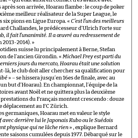
s après son arrivée, Hoarau flambe : le coup de poker
xième meilleur réalisateur de la Super League, le
s six pions en Ligue Europa. «
C’est l’un des meilleurs
nard Challandes, le prédécesseur d’Ulrich Forte sur
ub, il fait l’unanimité. Il a œuvré au redressement de
n 2013-2014). »
uotidien suisse lu principalement à Berne, Stefan
on de l’ancien Girondin. «
Michael Frey est parti du
 derniers jours du mercato, Hoarau était une solution
là, le club doit aller chercher sa qualification pour
ibé
» – se hissera jusqu’en 16es de finale, avec au
t un but d’Hoarau). En championnat, l’équipe de la
toires avant Noël et ne quittera plus la deuxième
s prestations du Français montent crescendo : douze
 le déplacement au FC Zürich.
ses germaniques, Hoarau met en valeur le style
uf avec derrière lui le Japonais Kubo ou le Suédois
ant physique qui ne lâche rien
» , explique Bernard
rente saisons cumulées depuis 1977. Débarqué sur le