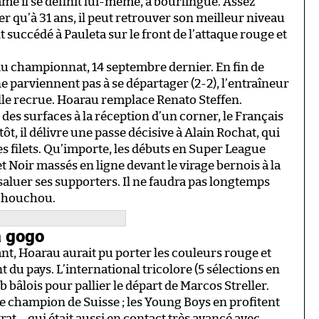
e il se définit lui-même, a bourlingué. Assez
er qu’à 31 ans, il peut retrouver son meilleur niveau
 succédé à Pauleta sur le front de l’attaque rouge et
u championnat, 14 septembre dernier. En fin de
e parviennent pas à se départager (2-2), l’entraîneur
lle recrue. Hoarau remplace Renato Steffen.
des surfaces à la réception d’un corner, le Français
utôt, il délivre une passe décisive à Alain Rochat, qui
des filets. Qu’importe, les débuts en Super League
et Noir massés en ligne devant le virage bernois à la
saluer ses supporters. Il ne faudra pas longtemps
 chouchou.
à gogo
t, Hoarau aurait pu porter les couleurs rouge et
nt du pays. L’international tricolore (5 sélections en
b bâlois pour pallier le départ de Marcos Streller.
e champion de Suisse ; les Young Boys en profitent
trat – qui était aussi en contact très avancé avec