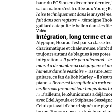
banc du FC Sion en décembre dernier, D
sa formation s’est frottée aux Young B
l’aise techniquement dans leur système. I
fait dans son registre
» , témoigne Tholo
gaillard catapulte le ballon dans les fil
Vidéo
Intégration, long terme et 
Atypique, Hoarau l’est par sa classe te
charismatique et chaleureuse. Plutôt di
toujours autant de blagues à ses potes.
intégration. «
Il parle peu allemand – le
mais il a de nombreux coéquipiers et un 
humeur dans le vestiaire
» , assure Bern
guitare, ce fan de Bob Marley – il s’est 
piano. «
Berne est la capitale du rock en
les Bernois prennent leur temps dans tou
!
» D’ailleurs, le Réunionnais a déjà mo
avec Edel Apoula et Stéphane Sessègn
Celui qui avait d’abord signé une pige 
terme. Toujours avec sa fraîcheur et un