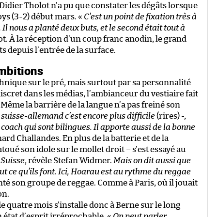
idier Tholot n’a pu que constater les dégâts lorsque
oys (3-2) début mars. «
C’est un point de fixation très à
l nous a planté deux buts, et le second était tout à
t. À la réception d’un coup franc anodin, le grand
ets depuis l’entrée de la surface.
ambitions
chnique sur le pré, mais surtout par sa personnalité
scret dans les médias, l’ambianceur du vestiaire fait
 Même la barrière de la langue n’a pas freiné son
 suisse-allemand c’est encore plus difficile
(rires)
-,
coach qui sont bilingues. Il apporte aussi de la bonne
ard Challandes. En plus de la batterie et de la
tatoué son idole sur le mollet droit – s’est essayé au
 Suisse
, révèle Stefan Widmer.
Mais on dit aussi que
t ce qu’ils font. Ici, Hoarau est au rythme du reggae
nté son groupe de reggae. Comme à Paris, où il jouait
on.
de quatre mois s’installe donc à Berne sur le long
 état d’esprit irréprochable. «
On peut parler