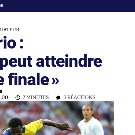
ne
QUATEUR
io :
peut atteindre
 finale
»
os
:00
7 MINUTES
3
RÉACTIONS