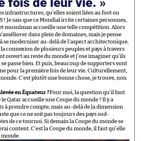
e fois de leur vie.
es infrastructures, qu’elles soient liées au foot ou
 Je sais que ce Mondial irrite certaines personnes,
 et musulman accueille une telle compétition. Alors
 s’améliorer dans plein de domaines, mais je pense
à se moderniser au-delà de l’aspect architectonique.
t la connexion de plusieurs peuples et pays à travers
ant ouvert au reste du monde et j’ose imaginer qu’ils
se passe bien. Et puis, beaucoup de supporters vont
e pour la première fois de leur vie. Culturellement,
 monde. C’est plutôt une bonne chose, je trouve, non
ulevée en Équateur ?
Pour moi, la question qu’il faut
que le Qatar accueille une Coupe du monde ? Il y a
ts à prendre compte, mais au-delà de la dimension
juste que ce ne soit pas toujours des pays sud-
tes de ce tournoi. Si demain la Coupe du monde se
rai content. C’est la Coupe du monde, il faut qu’elle
le monde.