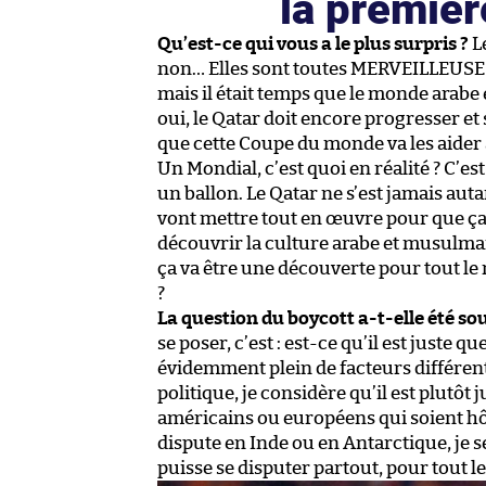
la premièr
Qu’est-ce qui vous a le plus surpris ?
L
non… Elles sont toutes MERVEILLEUSES !
mais il était temps que le monde arabe
oui, le Qatar doit encore progresser et
que cette Coupe du monde va les aider 
Un Mondial, c’est quoi en réalité ? C’es
un ballon. Le Qatar ne s’est jamais aut
vont mettre tout en œuvre pour que ça 
découvrir la culture arabe et musulman
ça va être une découverte pour tout le
?
La question du boycott a-t-elle été so
se poser, c’est : est-ce qu’il est juste 
évidemment plein de facteurs différen
politique, je considère qu’il est plutôt 
américains ou européens qui soient hô
dispute en Inde ou en Antarctique, je se
puisse se disputer partout, pour tout 