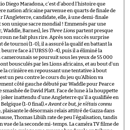
io Diego Maradona, c’est d’abord l’histoire que
e nation africaine parvenue en quarts de finale de
l’Angleterre, candidate, elle, à une demi-finale
 et son unique sacre mondial ! Emmenés par une
, Waddle, Barnes), les
Three Lions
partent presque
eroun ne fait plus rire. Après son succès surprise
de tournoi (1-0), il a assuré la qualif en battant la
eurre face à l’URSS (0-4), puis il a éliminé la
n camerounais se poursuit sous les yeux de 55 000
sont bousculés par les Lions africains, et au bout d’un
 la crinière en repoussant une tentative à bout
est un peu contre le cours du jeu qu’Albion va
ment côté gauche débuté par Waddle pour Pearce
e smashée de David Platt. Face de lune à la houppette
le joker inattendu d’une Angleterre qu’il a qualifiée en
 Belgique (1-0 final).
« Avant ce but, je n’étais connu
»
, plaisante le désormais relais attitré de Gazza dans
pause, Thomas Libiih rate de peu l’égalisation, tandis
en vue de la seconde mi-temps. La caméra TV filme de