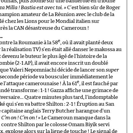
rounais, puis zoome sur une banderole en tribune
za Milla ! Bastia est avec toi. »
C’est bien sûr de Roger
t champion amateur de La Réunion avec le club de la
elé chez les Lions pour le Mondial italien sur
après la CAN désastreuse du Cameroun !
…
e
contre la Roumanie à la 58
, où il avait planté deux
la réalisation TV) s’en était allé danser le makossa au
 devenu le buteur le plus âgé de l’histoire de la
lombie (2-1 AP), il avait encore inscrit un doublé
tique Valeri Nepomniachi décide de lancer son
super
 en seconde période va bousculer immédiatement le
e
 l’attaque camerounaise ! À la 61
, il est fauché par
ndé transforme : 1-1 ! Gazza affiche une grimace de
l’adversaire… Quatre minutes plus tard, l’indomptable
 qui s’en va battre Shilton : 2-1 ! Éruption au San
 Le capitaine anglais Terry Butcher harangue d’un
 C’m on ! C’m on ! »
Le Cameroun manque dans la
u contre Shilton par le colosse Omam Biyik servi
x, explose alors sur la ligne de touche ! Le signal de