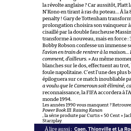
la révolte anglaise ? Car aussitôt, Pla
N’Kono en tirant à ras du poteau… À la 
penalty ! Gary de Tottenham transforme
prolongation choisira son vainqueur à 
cisaillé par la double faucheuse Mass
transforme à nouveau, mais en force : 3
Bobby Robson confesse un immense s
l’avion en train de rentrer à la maison… F
comment, d’ailleurs. »
Au même moment, 
blanches sur le dos, effectuent au trot,
foule napolitaine. C’est l’une des plus
épiloguera sur ce match inoubliable pa
a voulu que le Cameroun soit éliminé, car
reconnaissance, la FIFA accordera à l
monde 1994.
Les années 1990 vous manquent ? Retrouvez
Power Book III: Raising Kanan
, la série produite par Curtis « 50 Cent » 
Starzplay.
Caen, Thionville et La R