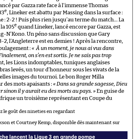
tt lancé par Gazza rate face à l’immense Thomas
e
83
, Lineker est abattu par Massing dans la surface :
 : 2-2 ! Puis plus rien jusqu’au terme du match… La
e
la 105
quand Lineker, lancé encore par Gazza, est
ing-N’Kono. Un péno sans discussion que Gary
-2, l’Angleterre est en demies ! Après la rencontre,
oulagement :
« À un moment, je nous ai vus dans
inalement, on s’en est sortis. Je ne sais pas trop
les Lions indomptables, tuniques anglaises
 bras levés, un tour d’honneur sous les vivats de la
 belles images du tournoi. Le bon Roger Milla
r des mots apaisants :
« Dans sa grande sagesse, Dieu
 sinon il y aurait eu des morts au pays. »
En guise de
’Afrique un troisième représentant en Coupe du
 le goût des nineties en regardant
Jackson et Courtney Kemp, disponible dès maintenant sur
oche lancent la Ligue 3 en grande pompe