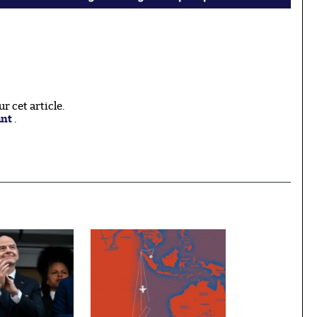
 cet article.
ant
.