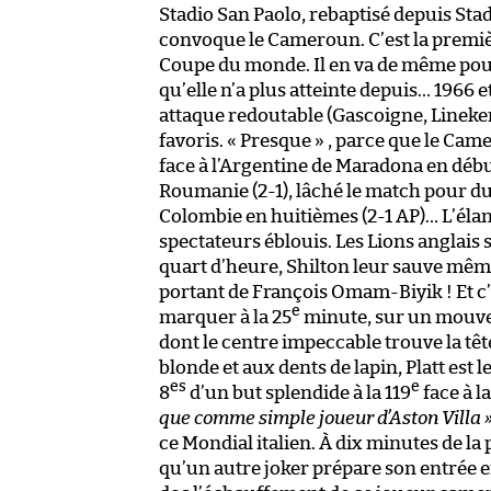
Stadio San Paolo, rebaptisé depuis Stad
convoque le Cameroun. C’est la premièr
Coupe du monde. Il en va de même pour 
qu’elle n’a plus atteinte depuis… 1966
attaque redoutable (Gascoigne, Lineker
favoris. « Presque » , parce que le Cam
face à l’Argentine de Maradona en début 
Roumanie (2-1), lâché le match pour du b
Colombie en huitièmes (2-1 AP)… L’éla
spectateurs éblouis. Les Lions anglais 
quart d’heure, Shilton leur sauve même
portant de François Omam-Biyik ! Et c’
e
marquer à la 25
minute, sur un mouve
dont le centre impeccable trouve la têt
blonde et aux dents de lapin, Platt est 
es
e
8
d’un but splendide à la 119
face à la
que comme simple joueur d’Aston Villa 
ce Mondial italien. À dix minutes de la 
qu’un autre joker prépare son entrée 