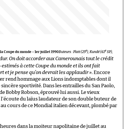
e
e
la Coupe du monde – 1er juillet 1990
Buteurs : Platt (25
), Kundé (61
SP),
s dur. On doit accorder aux Camerounais tout le crédit
us-estimés à cette Coupe du monde et ils ont fait
ort et je pense qu’on devrait les applaudir »
. Encore
eker rend hommage aux Lions indomptables dont il
incère sportivité. Dans les entrailles du San Paolo,
 de Bobby Robson, éprouvé lui aussi. Le vieux
à l’écoute du laïus laudateur de son double buteur de
!, au cours de ce Mondial italien décevant, plombé par
heures dans la moiteur napolitaine de juillet au