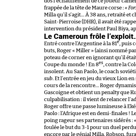
dos l’échauffement de ce joueur came
frappée de la tête de Maure corse :
« For
Milla qu’il s’agit… À 38 ans, retraité e
Saint-Pierroise (DHR), il avait été rapp
intervention du président Paul Biya, 
Le Cameroun frôle l’exploit
e
Entré contre l’Argentine à la 81
, puis 
buts, Roger « Miller » (ainsi nommé par 
poteau de corner en ignorant qu’il était
es
Coupe du monde ! En 8
, contre la Co
insolent. Au San Paolo, le coach sovié
sub
. Et l’entrée en jeu du vieux Lion
cours de la rencontre… Roger dynamise
Gascoigne et obtient un penalty que Ku
culpabilisation : il vient de relancer 
Roger offre une passe lumineuse à Ekéké
Paolo : l’Afrique est en demi-finales !
poing rageur ses partenaires sidérés :
«
foulée le but du 3-1 pour un duel perd
encore par le génial Milla. Robson, fura