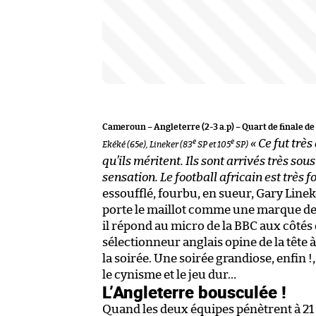
Cameroun – Angleterre (2-3 a.p) – Quart de finale de 
« Ce fut trè
e
e
Ekéké (65
e), Lineker (83
SP et 105
SP)
qu’ils méritent. Ils sont arrivés très so
sensation. Le football africain est très f
essoufflé, fourbu, en sueur, Gary Lin
porte le maillot comme une marque de s
il répond au micro de la BBC aux côtés
sélectionneur anglais opine de la tête 
la soirée. Une soirée grandiose, enfin 
le cynisme et le jeu dur…
L’Angleterre bousculée !
Quand les deux équipes pénètrent à 21 