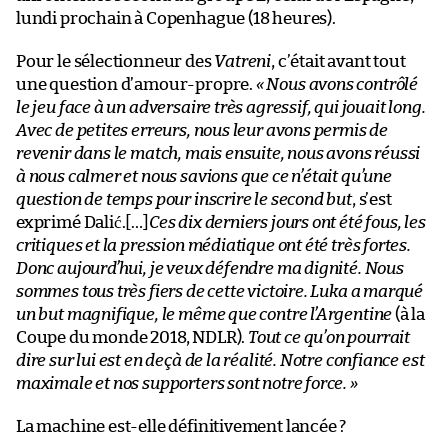
lundi prochain à Copenhague (18 heures).
Pour le sélectionneur des
Vatreni
, c’était avant tout
une question d’amour-propre.
« Nous avons contrôlé
le jeu face à un adversaire très agressif, qui jouait long.
Avec de petites erreurs, nous leur avons permis de
revenir dans le match, mais ensuite, nous avons réussi
à nous calmer et nous savions que ce n’était qu’une
question de temps pour inscrire le second but
, s’est
exprimé Dalić.[…]
Ces dix derniers jours ont été fous, les
critiques et la pression médiatique ont été très fortes.
Donc aujourd’hui, je veux défendre ma dignité. Nous
sommes tous très fiers de cette victoire. Luka a marqué
un but magnifique, le même que contre l’Argentine
(à la
Coupe du monde 2018, NDLR).
Tout ce qu’on pourrait
dire sur lui est en deçà de la réalité. Notre confiance est
maximale et nos supporters sont notre force. »
La machine est-elle définitivement lancée ?