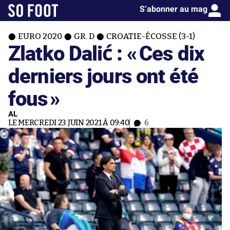
S’abonner au mag
EURO 2020
GR. D
CROATIE-ÉCOSSE (3-1)
Zlatko Dalić : «
Ces dix
derniers jours ont été
fous
»
AL
LE MERCREDI 23 JUIN 2021 À 09:40
6