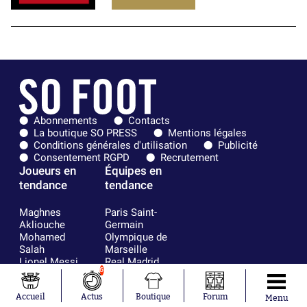
Abonnements
Contacts
La boutique SO PRESS
Mentions légales
Conditions générales d'utilisation
Publicité
Consentement RGPD
Recrutement
Joueurs en
Équipes en
tendance
tendance
Maghnes
Paris Saint-
Akliouche
Germain
Mohamed
Olympique de
Salah
Marseille
Lionel Messi
Real Madrid
6
Ferrán Torres
FIFA
Kilian Corredor
Olympique
Franco
lyonnais
Accueil
Actus
Boutique
Forum
Menu