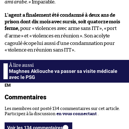
ami arabe.
»
Imparable.
L’agent a finalement été condamné à deux ans de
prison dont dix mois avec sursis, soit quatorze mois
ferme,
pour «
violences avec arme sans ITT
», «
port
d’arme
» et «
violences en réunion
». Son acolyte
cagoulé écope lui aussi d’une condamnation pour
«
violence en réunion sans ITT
».
Maghnes Akliouche va passer sa visite médicale
avec le PSG
EM
Commentaires
Les membres ont posté 134 commentaires sur cet article.
Participez à la discussion
en vous connectant
.
Voir les 134 commentaires