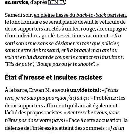
en service
, d’après
BFM TV
.
Samedi soir,
en pleine liesse du
back-to-back
parisien
,
le fonctionnaire se serait planté devant le véhicule de
deux supporters arrêtés à un feu rouge, accompagné
d’un individu cagoulé. Les victimes racontent :
«
Il a
sorti son arme sans se désigner en tant que policier,
sans mettre de brassard, et il a braqué mon ami au
volant en lui disant de couper le contact en l’insultant :
“Fils de pute”, “Bouge pas ou je te shoote”.
»
État d’ivresse et insultes racistes
À la barre, Erwan M. a avoué
un vide total
:
«
J’étais
ivre, je ne sais pas pourquoi j’ai fait ça.
»
Problème : les
deux supporters affirment qu’il aurait également
lâché des propos racistes.
«
Rentrez chez vous, vous
n’êtes pas dans votre pays !
»
Face à cette accusation, la
défense de l’intéressé a atteint des sommets :
«
J’ai un