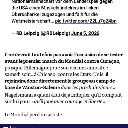
Nationalmannschaft vor dem Länderspiel gegen
die USA einen Muskelbündelriss im linken
Oberschenkel zugezogen und fällt für die
Weltmeisterschaft…
pic.twitter.com/22Lu7gZ4bn
— RB Leipzig (@RBLeipzig)
June 5, 2026
Il
ne devrait toutefois pas avoir l’occasion de se tester
avant le premier match du Mondial contre Curaçao
,
puisque l’Allemagne joue son dernier amical ce
samedi soir… à Chicago, contre les États-Unis.
Il
rejoindra donc directement le groupe au camp de
base de
Winston-Salem
«
dans les prochains jours »
.
Nagelsmann a quant à lui déjà indiquer qu’il comptait
sur lui pour
«
qu’il joue avec courage et liberté
».
Le Mondial perd un artiste.