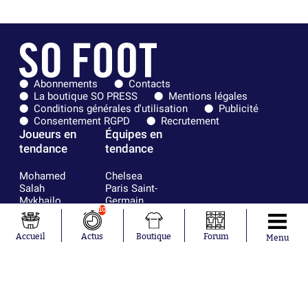
Abonnements
Contacts
La boutique SO PRESS
Mentions légales
Conditions générales d'utilisation
Publicité
Consentement RGPD
Recrutement
Joueurs en
Équipes en
tendance
tendance
Mohamed
Chelsea
Salah
Paris Saint-
Mykhailo
Germain
10
Mudryk
Bordeaux
Neymar
Olympique
Khalis Merah
lyonnais
Accueil
Actus
Boutique
Forum
Menu
Loïs Openda
FIFA
Moussa
Real Madrid
Niakhaté
RC Strasbourg
Nicolás
AC Milan
Tagliafico
France