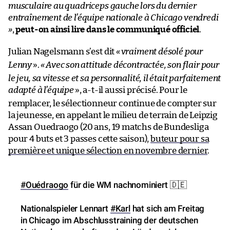
musculaire au quadriceps gauche lors du dernier
entraînement de l’équipe nationale à Chicago vendredi
»
,
peut-on ainsi lire dans le communiqué officiel
.
Julian Nagelsmann s’est dit
«
vraiment désolé pour
Lenny
».
«
Avec son attitude décontractée, son flair pour
le jeu, sa vitesse et sa personnalité, il était parfaitement
adapté à l’équipe
», a-t-il aussi précisé. Pour le
remplacer, le sélectionneur continue de compter sur
la jeunesse, en appelant le milieu de terrain de Leipzig
Assan Ouedraogo (20 ans, 19 matchs de Bundesliga
pour 4 buts et 3 passes cette saison),
buteur pour sa
première et unique sélection en novembre dernier
.
#Ouédraogo
für die WM nachnominiert 🇩🇪
Nationalspieler Lennart
#Karl
hat sich am Freitag
in Chicago im Abschlusstraining der deutschen