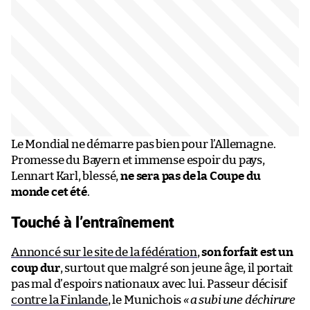
Le Mondial ne démarre pas bien pour l’Allemagne.
Promesse du Bayern et immense espoir du pays,
Lennart Karl, blessé,
ne sera pas de la Coupe du
monde cet été
.
Touché à l’entraînement
Annoncé sur le site de la fédération
,
son forfait est un
coup dur
, surtout que malgré son jeune âge, il portait
pas mal d’espoirs nationaux avec lui. Passeur décisif
contre la Finlande
, le Munichois
«
a subi une déchirure