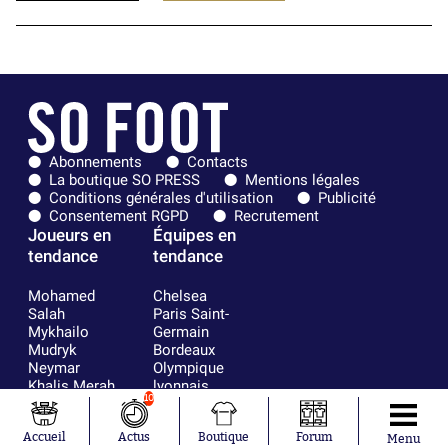
Abonnements
Contacts
La boutique SO PRESS
Mentions légales
Conditions générales d'utilisation
Publicité
Consentement RGPD
Recrutement
Joueurs en
Équipes en
tendance
tendance
Mohamed
Chelsea
Salah
Paris Saint-
Mykhailo
Germain
Mudryk
Bordeaux
Neymar
Olympique
Khalis Merah
lyonnais
10
Loïs Openda
FIFA
Moussa
Real Madrid
Accueil
Actus
Boutique
Forum
Niakhaté
RC Strasbourg
Menu