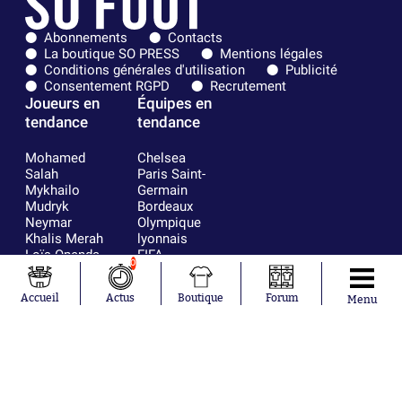
Abonnements
Contacts
La boutique SO PRESS
Mentions légales
Conditions générales d'utilisation
Publicité
Consentement RGPD
Recrutement
Joueurs en
Équipes en
tendance
tendance
Mohamed
Chelsea
Salah
Paris Saint-
Mykhailo
Germain
Mudryk
Bordeaux
Neymar
Olympique
Khalis Merah
lyonnais
Loïs Openda
FIFA
0
Moussa
Real Madrid
Niakhaté
RC Strasbourg
Accueil
Actus
Boutique
Forum
Menu
Nicolás
AC Milan
Tagliafico
France
Pavel Šulc
RC Lens
Josh Maja
Gauthier Hein