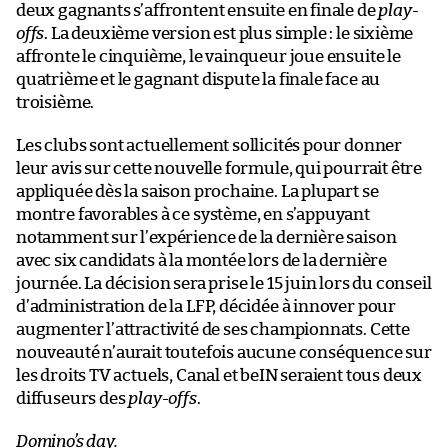
deux gagnants s’affrontent ensuite en finale de
play-
offs
. La deuxième version est plus simple : le sixième
affronte le cinquième, le vainqueur joue ensuite le
quatrième et le gagnant dispute la finale face au
troisième.
Les clubs sont actuellement sollicités pour donner
leur avis sur cette nouvelle formule, qui pourrait être
appliquée dès la saison prochaine. La plupart se
montre favorables à ce système, en s’appuyant
notamment sur l’expérience de la dernière saison
avec six candidats à la montée lors de la dernière
journée. La décision sera prise le 15 juin lors du conseil
d’administration de la LFP, décidée à innover pour
augmenter l’attractivité de ses championnats. Cette
nouveauté n’aurait toutefois aucune conséquence sur
les droits TV actuels, Canal et beIN seraient tous deux
diffuseurs des
play-offs
.
Domino’s day.