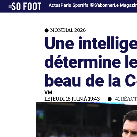
Actus
Paris Sportifs 🔞
S'abonner
Le Magazi
MONDIAL 2026
Une intellige
détermine le
beau de la 
VM
LE JEUDI 18 JUIN À 19:43
41
RÉACT