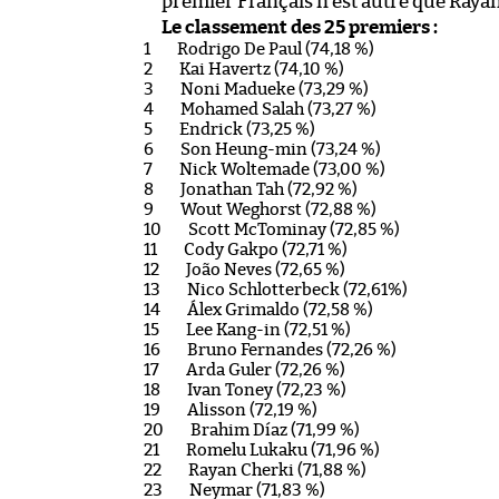
premier Français n’est autre que Raya
Le classement des 25 premiers :
Rodrigo De Paul (74,18 %)
Kai Havertz (74,10 %)
Noni Madueke (73,29 %)
Mohamed Salah (73,27 %)
Endrick (73,25 %)
Son Heung-min (73,24 %)
Nick Woltemade (73,00 %)
Jonathan Tah (72,92 %)
Wout Weghorst (72,88 %)
Scott McTominay (72,85 %)
Cody Gakpo (72,71 %)
João Neves (72,65 %)
Nico Schlotterbeck (72,61%)
Álex Grimaldo (72,58 %)
Lee Kang-in (72,51 %)
Bruno Fernandes (72,26 %)
Arda Guler (72,26 %)
Ivan Toney (72,23 %)
Alisson (72,19 %)
Brahim Díaz (71,99 %)
Romelu Lukaku (71,96 %)
Rayan Cherki (71,88 %)
Neymar (71,83 %)