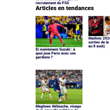
recrutement du PSG
Articles en tendances
Maillots 202
sorties de la
au 8 août)
Et maintenant Suzuki : à
quoi joue Paris avec ses
gardiens ?
Maghnes Akliouche, visage
de la nouvelle politique de