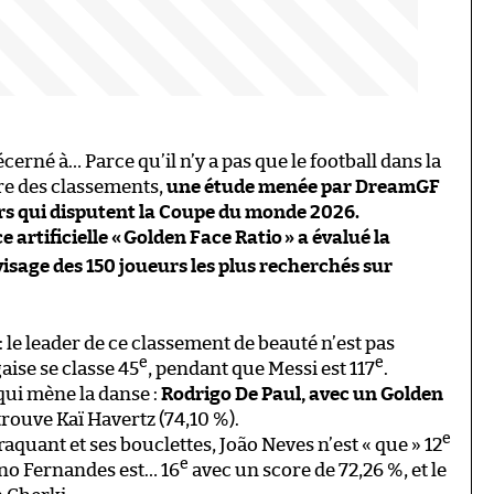
cerné à… Parce qu’il n’y a pas que le football dans la
ire des classements,
une étude menée par DreamGF
urs qui disputent la Coupe du monde 2026.
e artificielle «
Golden Face Ratio
» a évalué la
visage des 150 joueurs les plus recherchés sur
: le leader de ce classement de beauté n’est pas
e
e
aise se classe 45
, pendant que Messi est 117
.
qui mène la danse :
Rodrigo De Paul, avec un Golden
rouve Kaï Havertz (74,10 %).
e
aquant et ses bouclettes, João Neves n’est « que » 12
e
uno Fernandes est… 16
avec un score de 72,26 %, et le