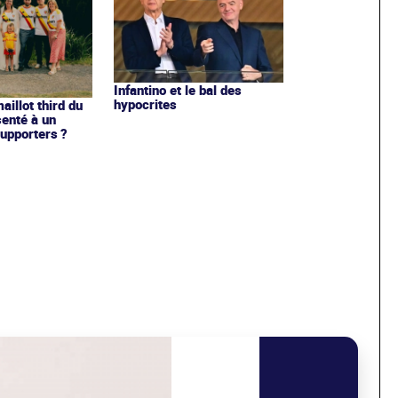
Infantino et le bal des
hypocrites
illot third du
enté à un
upporters ?