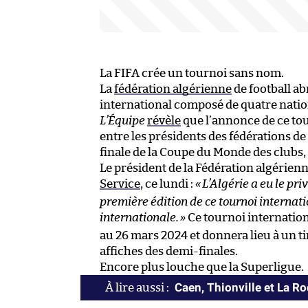
La FIFA crée un tournoi sans nom.
La
fédération algérienne
de football a
international composé de quatre nations :
L’Équipe
révèle
que l’annonce de ce tou
entre les présidents des fédérations de 
finale de la Coupe du Monde des clubs,
Le président de la Fédération algérienne
Service
, ce lundi :
«
L’Algérie a eu le pri
première édition de ce tournoi internatio
internationale.
»
Ce tournoi internationa
au 26 mars 2024 et donnera lieu à un t
affiches des demi-finales.
Encore plus louche que la Superligue.
Caen, Thionville et La R