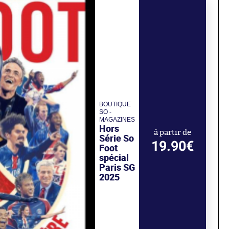
BOUTIQUE
SO -
MAGAZINES
Hors
à partir de
Série So
19.90€
Foot
spécial
Paris SG
2025