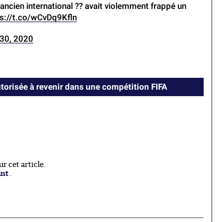
L’ancien international ?? avait violemment frappé un
ps://t.co/wCvDq9Kfln
30, 2020
utorisée à revenir dans une compétition FIFA
 cet article.
ant
.