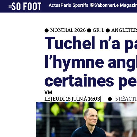
Actus
Paris Sportifs 🔞
S'abonner
Le Magazi
MONDIAL 2026
GR. L
ANGLETERR
Tuchel n’a p
l’hymne ang
certaines p
VM
LE JEUDI 18 JUIN À 16:03
5
RÉACT