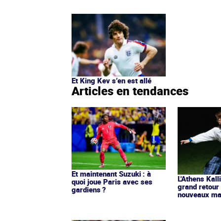
Et King Kev s’en est allé
Articles en tendances
Et maintenant Suzuki : à
L'Athens Kall
quoi joue Paris avec ses
grand retour
gardiens ?
nouveaux mai