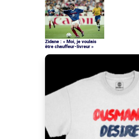
Zidane : « Moi, je voulais
être chauffeur-livreur »