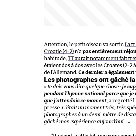
Attention, le petit oiseau va sortir.
La tr
Croatie (4-2)
n’a
pas entièrement réjo
habitude,
TT aurait notamment fait tre
étaient dos à dos avec les Croates (2-2 
de l’Allemand.
Ce dernier a également 
Les photographes ont gâché la
« Je dois vous dire quelque chose :
je su
pendant l’hymne national parce que je 
que j’attendais ce moment
, a regretté
presse.
C’était un moment très, très spé
photographes à un demi-mètre de distance
gâché mon expérience aujourd’hui… »
"It ruined, a little bit, my experience 