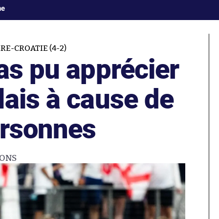
ne
E-CROATIE (4-2)
as pu apprécier
lais à cause de
ersonnes
IONS