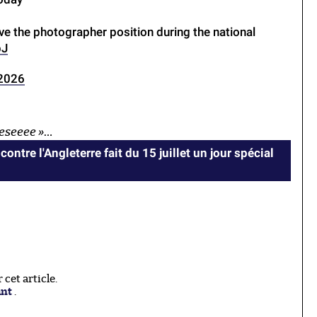
e the photographer position during the national
pJ
 2026
eseeee »
…
contre l'Angleterre fait du 15 juillet un jour spécial
cet article.
ant
.