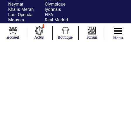
Neymar
Olympique
Khalis Merah
lyonnais
Loïs Openda
FIFA
Moussa
Real Madrid
Niakhaté
RC Strasbourg
0
Nicolás
AC Milan
Tagliafico
France
Accueil
Actus
Boutique
Forum
Menu
Pavel Šulc
RC Lens
Josh Maja
Gauthier Hein