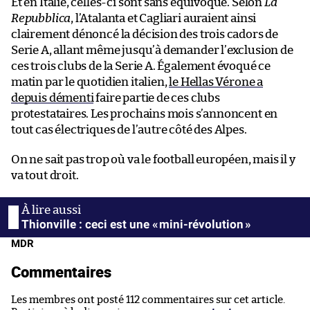
Et en Italie, celles-ci sont sans équivoque. Selon
La
Repubblica
, l’Atalanta et Cagliari auraient ainsi
clairement dénoncé la décision des trois cadors de
Serie A, allant même jusqu’à demander l’exclusion de
ces trois clubs de la Serie A. Également évoqué ce
matin par le quotidien italien,
le Hellas Vérone a
depuis démenti
faire partie de ces clubs
protestataires. Les prochains mois s’annoncent en
tout cas électriques de l’autre côté des Alpes.
On ne sait pas trop où va le football européen, mais il y
va tout droit.
Thionville : ceci est une « mini-révolution »
MDR
Commentaires
Les membres ont posté 112 commentaires sur cet article.