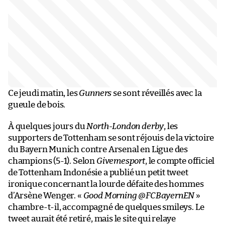
Ce jeudi matin, les
Gunners
se sont réveillés avec la
gueule de bois.
À quelques jours du
North-London derby
, les
supporters de Tottenham se sont réjouis de la victoire
du Bayern Munich contre Arsenal en Ligue des
champions (5-1). Selon
Givemesport
, le compte officiel
de Tottenham Indonésie a publié un petit tweet
ironique concernant la lourde défaite des hommes
d’Arsène Wenger. «
Good Morning @FCBayernEN
»
chambre-t-il, accompagné de quelques smileys. Le
tweet aurait été retiré, mais le site qui relaye