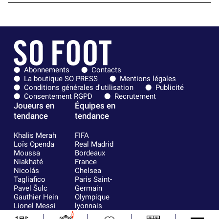
Abonnements
Contacts
La boutique SO PRESS
Mentions légales
Conditions générales d'utilisation
Publicité
Consentement RGPD
Recrutement
Joueurs en
Équipes en
tendance
tendance
Khalis Merah
FIFA
Loïs Openda
Real Madrid
Moussa
Bordeaux
Niakhaté
France
Nicolás
Chelsea
Tagliafico
Paris Saint-
Pavel Šulc
Germain
Gauthier Hein
Olympique
Lionel Messi
lyonnais
Gonzalo
AC Milan
1