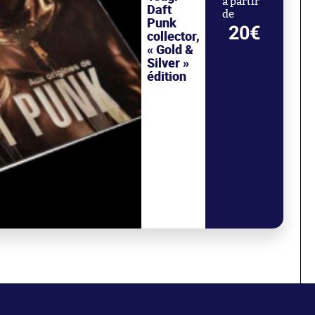
à partir
Daft
de
Punk
20€
collector,
« Gold &
Silver »
édition