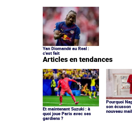
Yan Diomandé au Real :
c'est fait
Articles en tendances
Pourquoi Nap
son écusson 
Et maintenant Suzuki : à
nouveau mail
quoi joue Paris avec ses
gardiens ?