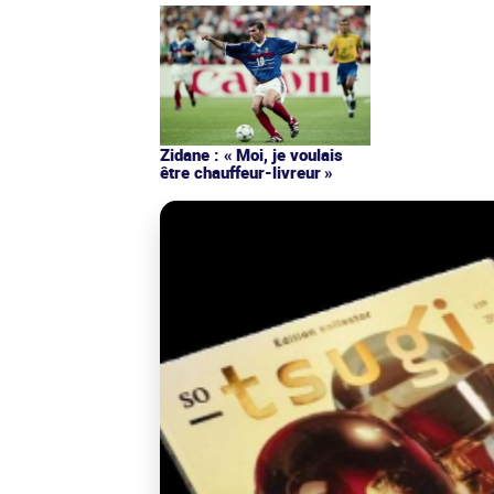
Zidane : « Moi, je voulais
être chauffeur-livreur »