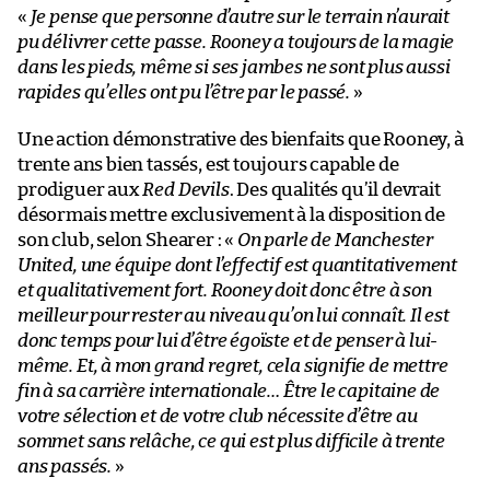
«
Je pense que personne d’autre sur le terrain n’aurait
pu délivrer cette passe. Rooney a toujours de la magie
dans les pieds, même si ses jambes ne sont plus aussi
rapides qu’elles ont pu l’être par le passé.
»
Une action démonstrative des bienfaits que Rooney, à
trente ans bien tassés, est toujours capable de
prodiguer aux
Red Devils
. Des qualités qu’il devrait
désormais mettre exclusivement à la disposition de
son club, selon Shearer : «
On parle de Manchester
United, une équipe dont l’effectif est quantitativement
et qualitativement fort. Rooney doit donc être à son
meilleur pour rester au niveau qu’on lui connaît. Il est
donc temps pour lui d’être égoïste et de penser à lui-
même. Et, à mon grand regret, cela signifie de mettre
fin à sa carrière internationale… Être le capitaine de
votre sélection et de votre club nécessite d’être au
sommet sans relâche, ce qui est plus difficile à trente
ans passés.
»