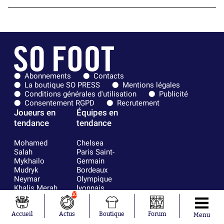
Abonnements
Contacts
La boutique SO PRESS
Mentions légales
Conditions générales d'utilisation
Publicité
Consentement RGPD
Recrutement
Joueurs en
Équipes en
tendance
tendance
Mohamed
Chelsea
Salah
Paris Saint-
Mykhailo
Germain
Mudryk
Bordeaux
Neymar
Olympique
Khalis Merah
lyonnais
10
Loïs Openda
FIFA
Moussa
Real Madrid
Niakhaté
RC Strasbourg
Accueil
Actus
Boutique
Forum
Menu