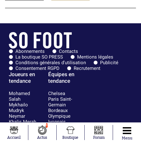
Abonnements
Contacts
La boutique SO PRESS
Mentions légales
Conditions générales d'utilisation
Publicité
Consentement RGPD
Recrutement
Joueurs en
Équipes en
tendance
tendance
Mohamed
Chelsea
Salah
Paris Saint-
Mykhailo
Germain
Mudryk
Bordeaux
Neymar
Olympique
Khalis Merah
lyonnais
9
Loïs Openda
FIFA
Moussa
Real Madrid
Accueil
Actus
Boutique
Forum
Niakhaté
RC Strasbourg
Menu