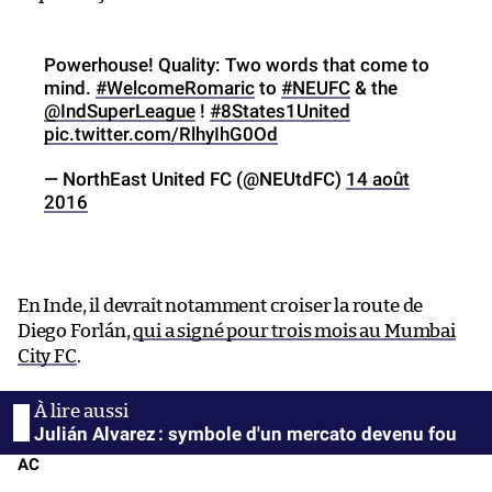
Powerhouse! Quality: Two words that come to
mind.
#WelcomeRomaric
to
#NEUFC
& the
@IndSuperLeague
!
#8States1United
pic.twitter.com/RlhyIhG0Od
— NorthEast United FC (@NEUtdFC)
14 août
2016
En Inde, il devrait notamment croiser la route de
Diego Forlán,
qui a signé pour trois mois au Mumbai
City FC
.
Julián Alvarez : symbole d'un mercato devenu fou
AC