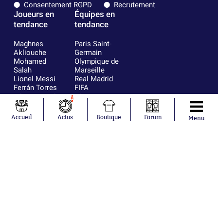
Consentement RGPD
Recrutement
Joueurs en
Équipes en
tendance
tendance
Maghnes
Paris Saint-
Akliouche
Germain
Mohamed
Olympique de
Salah
Marseille
Lionel Messi
Real Madrid
Ferrán Torres
FIFA
Kilian Corredor
Olympique
1
Franco
lyonnais
Mastantuono
AS Monaco
Accueil
Actus
Boutique
Forum
Menu
Orel Mangala
FC Barcelone
Rio Mavuba
Argentine
Rodri
RC Strasbourg
Mika Godts
Trabzonspor