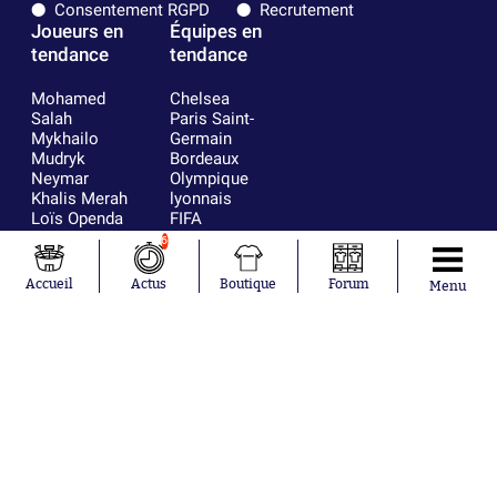
Consentement RGPD
Recrutement
Joueurs en
Équipes en
tendance
tendance
Mohamed
Chelsea
Salah
Paris Saint-
Mykhailo
Germain
Mudryk
Bordeaux
Neymar
Olympique
Khalis Merah
lyonnais
Loïs Openda
FIFA
Moussa
Real Madrid
6
Niakhaté
RC Strasbourg
Nicolás
AC Milan
Accueil
Actus
Boutique
Forum
Menu
Tagliafico
France
Pavel Šulc
RC Lens
Josh Maja
Gauthier Hein