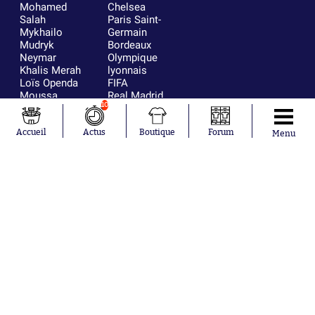
Mohamed
Chelsea
Salah
Paris Saint-
Mykhailo
Germain
Mudryk
Bordeaux
Neymar
Olympique
Khalis Merah
lyonnais
Loïs Openda
FIFA
Moussa
Real Madrid
10
Niakhaté
RC Strasbourg
Nicolás
AC Milan
Tagliafico
France
Accueil
Actus
Boutique
Forum
Menu
Pavel Šulc
RC Lens
Josh Maja
Gauthier Hein