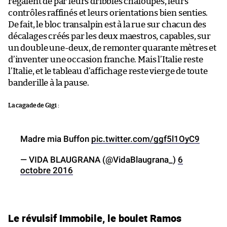
régalent de par leurs dribbles chaloupés, leurs
contrôles raffinés et leurs orientations bien senties.
De fait, le bloc transalpin est à la rue sur chacun des
décalages créés par les deux maestros, capables, sur
un double une-deux, de remonter quarante mètres et
d’inventer une occasion franche. Mais l’Italie reste
l’Italie, et le tableau d’affichage reste vierge de toute
banderille à la pause.
La cagade de Gigi :
Madre mia Buffon
pic.twitter.com/ggf5l1OyC9
— VIDA BLAUGRANA (@VidaBlaugrana_)
6
octobre 2016
Le révulsif Immobile, le boulet Ramos