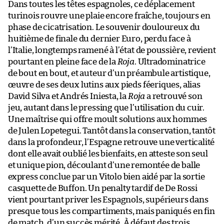
Dans toutes les têtes espagnoles, ce déplacement
turinois rouvre une plaie encore fraîche, toujours en
phase de cicatrisation. Le souvenir douloureux du
huitième de finale du dernier Euro, perdu face à
l’Italie, longtemps ramené à l’état de poussière, revient
pourtant en pleine face de la
Roja
. Ultradominatrice
de bout en bout, et auteur d’un préambule artistique,
œuvre de ses deux lutins aux pieds féeriques, alias
David Silva et Andrés Iniesta, la
Roja
a retrouvé son
jeu, autant dans le pressing que l’utilisation du cuir.
Une maîtrise qui offre moult solutions aux hommes
de Julen Lopetegui. Tantôt dans la conservation, tantôt
dans la profondeur, l’Espagne retrouve une verticalité
dont elle avait oublié les bienfaits, en atteste son seul
et unique pion, découlant d’une remontée de balle
express conclue par un Vitolo bien aidé par la sortie
casquette de Buffon. Un penalty tardif de De Rossi
vient pourtant priver les Espagnols, supérieurs dans
presque tous les compartiments, mais paniqués en fin
de match, d’un succès mérité. À défaut des trois