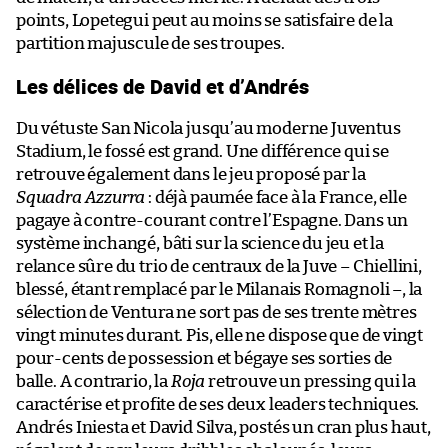
points, Lopetegui peut au moins se satisfaire de la
partition majuscule de ses troupes.
Les délices de David et d’Andrés
Du vétuste San Nicola jusqu’au moderne Juventus
Stadium, le fossé est grand. Une différence qui se
retrouve également dans le jeu proposé par la
Squadra Azzurra
: déjà paumée face à la France, elle
pagaye à contre-courant contre l’Espagne. Dans un
système inchangé, bâti sur la science du jeu et la
relance sûre du trio de centraux de la Juve – Chiellini,
blessé, étant remplacé par le Milanais Romagnoli –, la
sélection de Ventura ne sort pas de ses trente mètres
vingt minutes durant. Pis, elle ne dispose que de vingt
pour-cents de possession et bégaye ses sorties de
balle. A contrario, la
Roja
retrouve un pressing qui la
caractérise et profite de ses deux leaders techniques.
Andrés Iniesta et David Silva, postés un cran plus haut,