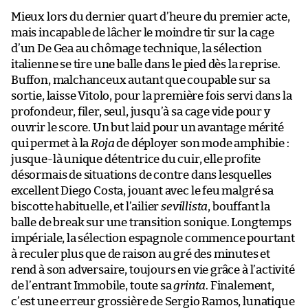
Mieux lors du dernier quart d’heure du premier acte,
mais incapable de lâcher le moindre tir sur la cage
d’un De Gea au chômage technique, la sélection
italienne se tire une balle dans le pied dès la reprise.
Buffon, malchanceux autant que coupable sur sa
sortie, laisse Vitolo, pour la première fois servi dans la
profondeur, filer, seul, jusqu’à sa cage vide pour y
ouvrir le score. Un but laid pour un avantage mérité
qui permet à la
Roja
de déployer son mode amphibie :
jusque-là unique détentrice du cuir, elle profite
désormais de situations de contre dans lesquelles
excellent Diego Costa, jouant avec le feu malgré sa
biscotte habituelle, et l’ailier
sevillista
, bouffant la
balle de break sur une transition sonique. Longtemps
impériale, la sélection espagnole commence pourtant
à reculer plus que de raison au gré des minutes et
rend à son adversaire, toujours en vie grâce à l’activité
de l’entrant Immobile, toute sa
grinta
. Finalement,
c’est une erreur grossière de Sergio Ramos, lunatique