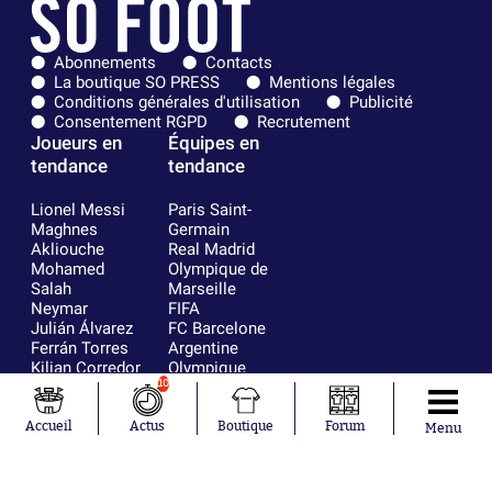
Abonnements
Contacts
La boutique SO PRESS
Mentions légales
Conditions générales d'utilisation
Publicité
Consentement RGPD
Recrutement
Joueurs en
Équipes en
tendance
tendance
Lionel Messi
Paris Saint-
Maghnes
Germain
Akliouche
Real Madrid
Mohamed
Olympique de
Salah
Marseille
Neymar
FIFA
Julián Álvarez
FC Barcelone
Ferrán Torres
Argentine
Kilian Corredor
Olympique
Franco
lyonnais
10
Mastantuono
AS Monaco
Orel Mangala
RC Strasbourg
Accueil
Actus
Boutique
Forum
Menu
Rio Mavuba
Trabzonspor