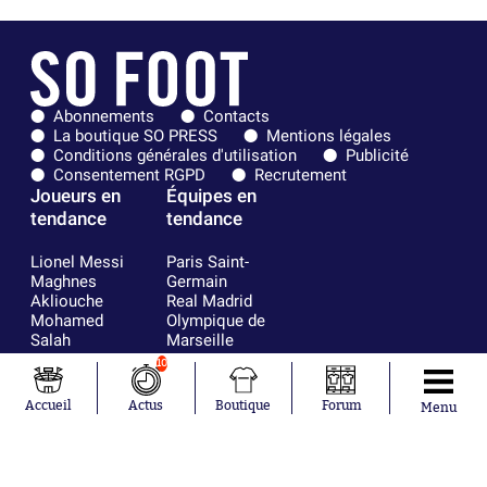
Abonnements
Contacts
La boutique SO PRESS
Mentions légales
Conditions générales d'utilisation
Publicité
Consentement RGPD
Recrutement
Joueurs en
Équipes en
tendance
tendance
Lionel Messi
Paris Saint-
Maghnes
Germain
Akliouche
Real Madrid
Mohamed
Olympique de
Salah
Marseille
Neymar
FIFA
10
Julián Álvarez
FC Barcelone
Ferrán Torres
Argentine
Accueil
Actus
Boutique
Forum
Menu
Kilian Corredor
Olympique
Franco
lyonnais
Mastantuono
AS Monaco
Orel Mangala
RC Strasbourg