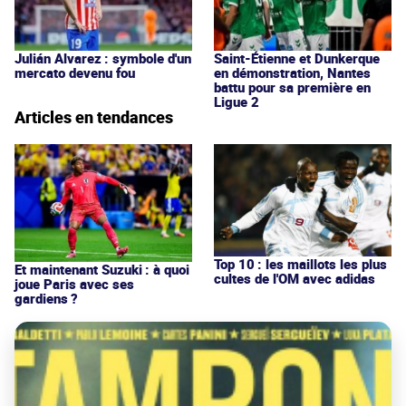
Julián Alvarez : symbole d'un
Saint-Étienne et Dunkerque
mercato devenu fou
en démonstration, Nantes
battu pour sa première en
Ligue 2
Articles en tendances
Top 10 : les maillots les plus
Et maintenant Suzuki : à quoi
cultes de l'OM avec adidas
joue Paris avec ses
gardiens ?