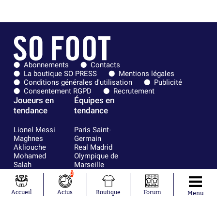
Abonnements
Contacts
La boutique SO PRESS
Mentions légales
Conditions générales d'utilisation
Publicité
Consentement RGPD
Recrutement
Joueurs en
Équipes en
tendance
tendance
Lionel Messi
Paris Saint-
Maghnes
Germain
Akliouche
Real Madrid
Mohamed
Olympique de
Salah
Marseille
Neymar
FIFA
0
Julián Álvarez
FC Barcelone
Ferrán Torres
Argentine
Accueil
Actus
Boutique
Forum
Menu
Kilian Corredor
Olympique
Franco
lyonnais