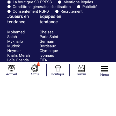
La boutique SO PRESS
Mentions légales
Conditions générales d'utilisation
Publicité
Consentement RGPD
Recrutement
Joueurs en
Équipes en
tendance
tendance
Mohamed
Chelsea
Salah
Paris Saint-
Mykhailo
Germain
Mudryk
Bordeaux
Neymar
Olympique
Khalis Merah
lyonnais
Loïs Openda
FIFA
Moussa
Real Madrid
10
Niakhaté
RC Strasbourg
Nicolás
AC Milan
Accueil
Actus
Boutique
Forum
Menu
Tagliafico
France
Pavel Šulc
RC Lens
Josh Maja
Gauthier Hein