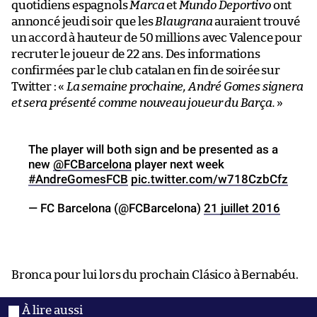
quotidiens espagnols
Marca
et
Mundo Deportivo
ont
annoncé jeudi soir que les
Blaugrana
auraient trouvé
un accord à hauteur de 50 millions avec Valence pour
recruter le joueur de 22 ans. Des informations
confirmées par le club catalan en fin de soirée sur
Twitter : «
La semaine prochaine, André Gomes signera
et sera présenté comme nouveau joueur du Barça.
»
The player will both sign and be presented as a
new
@FCBarcelona
player next week
#AndreGomesFCB
pic.twitter.com/w718CzbCfz
— FC Barcelona (@FCBarcelona)
21 juillet 2016
Bronca pour lui lors du prochain Clásico à Bernabéu.