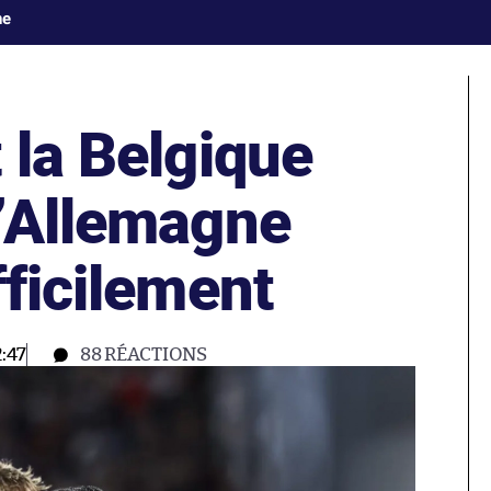
ne
 la Belgique
l’Allemagne
fficilement
:47
88
RÉACTIONS