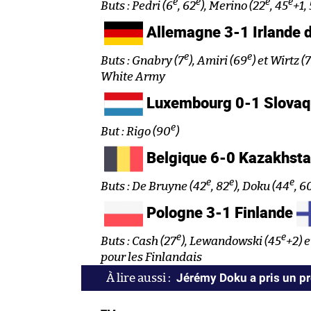
e
e
e
e
Buts : Pedri (6
, 62
), Merino (22
, 45
+1,
Allemagne 3-1 Irlande 
e
e
Buts : Gnabry (7
), Amiri (69
) et Wirtz (
White Army
Luxembourg 0-1 Slovaq
e
But : Rigo (90
)
Belgique 6-0 Kazakhst
e
e
e
Buts : De Bruyne (42
, 82
), Doku (44
, 6
Pologne 3-1 Finlande
e
e
Buts : Cash (27
), Lewandowski (45
+2) 
pour les Finlandais
Jérémy Doku a pris un p