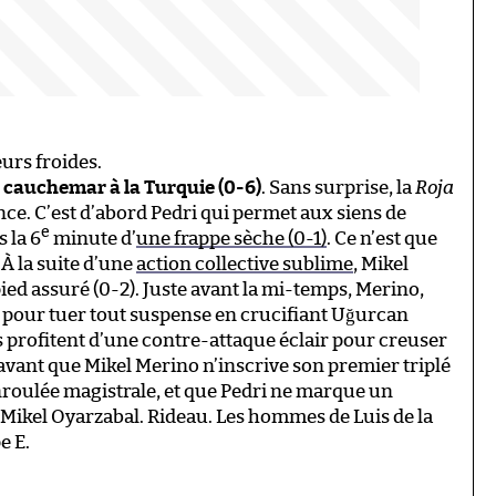
eurs froides.
n cauchemar à la Turquie (0-6)
. Sans surprise, la
Roja
ence. C’est d’abord Pedri qui permet aux siens de
e
 la 6
minute d’
une frappe sèche (0-1)
. Ce n’est que
À la suite d’une
action collective sublime
, Mikel
pied assuré (0-2). Juste avant la mi-temps, Merino,
ri pour tuer tout suspense en crucifiant Uğurcan
ls profitent d’une contre-attaque éclair pour creuser
 avant que Mikel Merino n’inscrive son premier triplé
enroulée magistrale, et que Pedri ne marque un
e Mikel Oyarzabal. Rideau. Les hommes de Luis de la
e E.