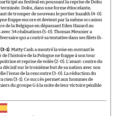
 participé au festival en poussant la reprise de Doku
pas terminée. Doku, dans une forme étincelante,
vant de tromper de nouveau le portier kazakh (4-0).
ruyne frappe encore et devient par la même occasion
ire de la Belgique en dépassant Eden Hazard au
 avec 34 réalisations (5-0). Thomas Meunier a
dversaire qui a contré sa tentative dans ses filets (6-
(3-1)
. Matty Cash a montré la voie en ouvrant le
 de l’histoire de la Pologne ne frappe à son tour
itrine et reprise de volée (2-0). L’avant-centre du
décisif sur le troisième but de sa nation avec son
le l’issue de la rencontre (3-0). La réduction du
a rien (3-1). Ce succès permet aux hommes de
iers du groupe G à la suite de leur victoire pénible