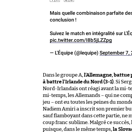
Mais quelle combinaison parfaite des
conclusion !
Suivez le match en intégralité sur L'É
pic.twitter.com/I8b5jLZZpg
— L'Équipe (@lequipe)
September 7,
Dans le groupe A,
l’Allemagne, battue 
à battre l’Irlande du Nord (3-1)
. Si Ser
Nord-Irlandais ont réagi avant la mi-tem
mi-temps, les Allemands
–
qui ne comp
jeu – ont eu toutes les peines du mon
Nadiem Amiri a inscrit son premier but 
sauf flamboyant dans cette partie, ne m
coup franc sublime. Malgré ce succès, 
puisque, dans le même temps,
la Slova