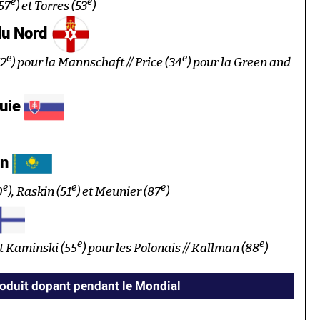
e
e
 57
) et Torres (53
)
du Nord
e
e
72
) pour la Mannschaft // Price (34
) pour la Green and
uie
an
e
e
e
0
), Raskin (51
) et Meunier (87
)
e
e
et Kaminski (55
) pour les Polonais // Kallman (88
)
roduit dopant pendant le Mondial