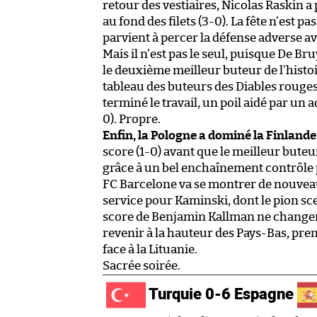
retour des vestiaires, Nicolas Raskin a
au fond des filets (3-0). La fête n’est 
parvient à percer la défense adverse a
Mais il n’est pas le seul, puisque De B
le deuxième meilleur buteur de l’histo
tableau des buteurs des Diables rouges
terminé le travail, un poil aidé par un a
0). Propre.
Enfin, la Pologne a dominé la Finlande 
score (1-0) avant que le meilleur buteur
grâce à un bel enchaînement contrôle po
FC Barcelone va se montrer de nouveau 
service pour Kaminski, dont le pion scel
score de Benjamin Kallman ne changer
revenir à la hauteur des Pays-Bas, prem
face à la Lituanie.
Sacrée soirée.
Turquie 0-6 Espagne