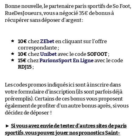
Bonne nouvelle, le partenaire paris sportifs de So Foot,
RueDesJoueurs, vous a négocié 35€ de bonus à
récupérer sans déposer d’argent :
10€
chez
ZEbet
en cliquant sur l’offre
correspondante ;
10€
chez
Unibet
avec le code
SOFOOT
;
15€
chez
ParionsSport En Ligne
avec le code
RDJ15
;
Les codes promos indiqués ici sont à inscrire dans
votre formulaire d’inscription (ils sont parfois déjà
préremplis). Certains de ces bonus vous proposent
également de profiter d’un autre bonus après, si vous
décidez de déposer !
►
Si vous avez envie de tester d’autres sites de paris
sportifs, vous pouvez jouer nos pronostics Saint-