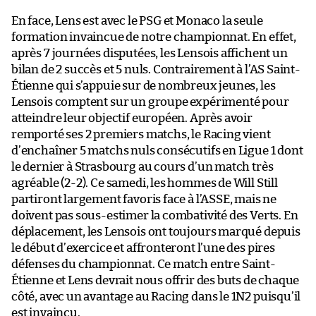
En face, Lens est avec le PSG et Monaco la seule
formation invaincue de notre championnat. En effet,
après 7 journées disputées, les Lensois affichent un
bilan de 2 succès et 5 nuls. Contrairement à l’AS Saint-
Étienne qui s’appuie sur de nombreux jeunes, les
Lensois comptent sur un groupe expérimenté pour
atteindre leur objectif européen. Après avoir
remporté ses 2 premiers matchs, le Racing vient
d’enchaîner 5 matchs nuls consécutifs en Ligue 1 dont
le dernier à Strasbourg au cours d’un match très
agréable (2-2). Ce samedi, les hommes de Will Still
partiront largement favoris face à l’ASSE, mais ne
doivent pas sous-estimer la combativité des Verts. En
déplacement, les Lensois ont toujours marqué depuis
le début d’exercice et affronteront l’une des pires
défenses du championnat. Ce match entre Saint-
Étienne et Lens devrait nous offrir des buts de chaque
côté, avec un avantage au Racing dans le 1N2 puisqu’il
est invaincu.