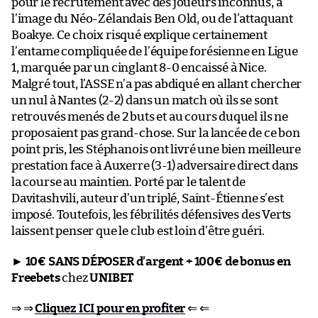
pour le recrutement avec des joueurs inconnus, à
l’image du Néo-Zélandais Ben Old, ou de l’attaquant
Boakye. Ce choix risqué explique certainement
l’entame compliquée de l’équipe forésienne en Ligue
1, marquée par un cinglant 8-0 encaissé à Nice.
Malgré tout, l’ASSE n’a pas abdiqué en allant chercher
un nul à Nantes (2-2) dans un match où ils se sont
retrouvés menés de 2 buts et au cours duquel ils ne
proposaient pas grand-chose. Sur la lancée de ce bon
point pris, les Stéphanois ont livré une bien meilleure
prestation face à Auxerre (3-1) adversaire direct dans
la course au maintien. Porté par le talent de
Davitashvili, auteur d’un triplé, Saint-Étienne s’est
imposé. Toutefois, les fébrilités défensives des Verts
laissent penser que le club est loin d’être guéri.
►
10€ SANS DÉPOSER d’argent + 100€ de bonus en
Freebets
chez
UNIBET
⇒ ⇒
Cliquez ICI pour en profiter
⇐ ⇐