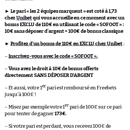
►
Le pari « les 2 équipes marquent » est coté à 1,73
chez
Unibet
qui vous accueille en ce moment avec un
bonus EXCLU de 110€ en utilisant le code « SOFOOT » :
10€ sans déposer d’argent + 100€ de bonus classique
►
Profitez d’un bonus de 110€ en EXCLU chez Unibet
:
–
Inscrivez-vous avec le code « SOFOOT ».
–
Vous avez le droit à 10€ de bonus offerts
directement SANS DÉPOSER D’ARGENT
er
– Et aussi, votre 1
pari est remboursé en Freebets
jusqu’à 100€ !
er
– Misez par exemple votre 1
pari de 100€ sur ce pari
pour tenter de gagner
173€.
– Si votre pari est perdant, vous recevez 100€ de