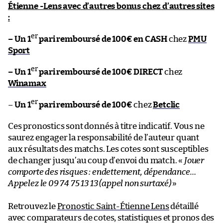
Étienne -Lens
avec d’autres bonus chez d’autres sites
:
er
– Un 1
pari remboursé de 100€ en CASH
chez
PMU
Sport
er
– Un 1
pari remboursé de 100€ DIRECT
chez
Winamax
er
–
Un 1
pari remboursé de 100€
chez
Betclic
Ces pronostics sont donnés à titre indicatif. Vous ne
saurez engager la responsabilité de l’auteur quant
aux résultats des matchs. Les cotes sont susceptibles
de changer jusqu’au coup d’envoi du match. «
Jouer
comporte des risques : endettement, dépendance…
Appelez le 09 74 75 13 13 (appel non surtaxé)
»
Retrouvez le
Pronostic Saint-Étienne Lens
détaillé
avec comparateurs de cotes, statistiques et pronos des