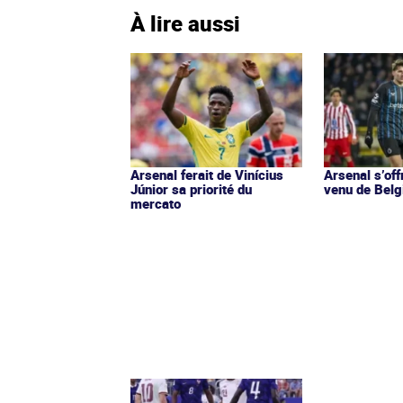
À lire aussi
Arsenal ferait de Vinícius
Arsenal s’off
Júnior sa priorité du
venu de Belg
mercato