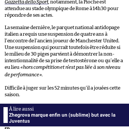
Gazzetta dello Sport
, notamment, la Pioche est
attendue au stade olympique de Rome à 14h30 pour
répondre de ses actes.
La semaine dernière, le parquet national antidopage
italien a requis une suspension de quatre ans à
l’encontre de l’ancien joueur de Manchester United.
Une suspension qui pourrait toutefois être réduite si
le milieu de 30 piges parvient à démontrer la non-
intentionnalité de sa prise de testostérone ou qu’elle a
eu lieu
«
hors compétition et n’est pas liée à son niveau
de performance
».
Difficile à juger sur les 52 minutes qu’il a jouées cette
saison.
Zhegrova marque enfin un (sublime) but avec la
Juventus
FP