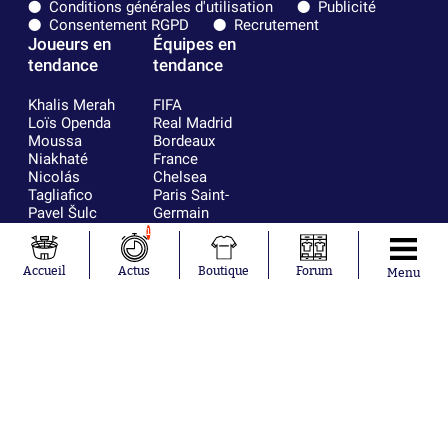
Conditions générales d'utilisation
Publicité
Consentement RGPD
Recrutement
Joueurs en
Équipes en
tendance
tendance
Khalis Merah
FIFA
Loïs Openda
Real Madrid
Moussa
Bordeaux
Niakhaté
France
Nicolás
Chelsea
Tagliafico
Paris Saint-
Pavel Šulc
Germain
Gauthier Hein
Olympique
1
Lionel Messi
lyonnais
Gonzalo
AC Milan
Accueil
Actus
Boutique
Forum
Menu
García Torres
RC Strasbourg
Gio Reyna
RC Lens
Leandro
Paredes