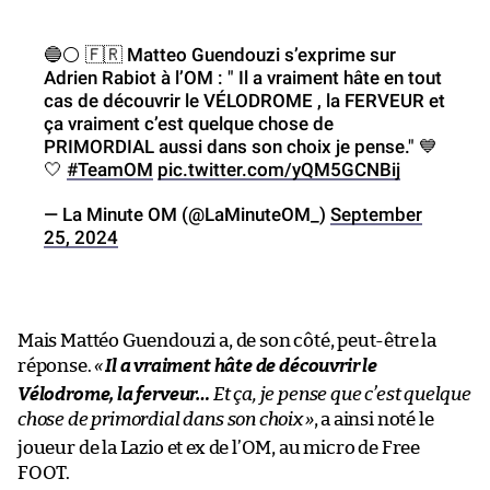
🔵⚪️ 🇫🇷 Matteo Guendouzi s’exprime sur
Adrien Rabiot à l’OM : " Il a vraiment hâte en tout
cas de découvrir le VÉLODROME , la FERVEUR et
ça vraiment c’est quelque chose de
PRIMORDIAL aussi dans son choix je pense." 💙
🤍
#TeamOM
pic.twitter.com/yQM5GCNBij
— La Minute OM (@LaMinuteOM_)
September
25, 2024
Mais Mattéo Guendouzi a, de son côté, peut-être la
réponse.
«
Il a vraiment hâte de découvrir le
Vélodrome, la ferveur…
Et ça, je pense que c’est quelque
chose de primordial dans son choix
»
, a ainsi noté le
joueur de la Lazio et ex de l’OM, au micro de Free
FOOT.