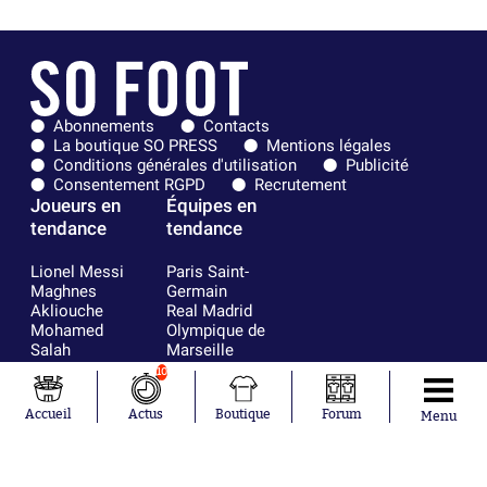
Abonnements
Contacts
La boutique SO PRESS
Mentions légales
Conditions générales d'utilisation
Publicité
Consentement RGPD
Recrutement
Joueurs en
Équipes en
tendance
tendance
Lionel Messi
Paris Saint-
Maghnes
Germain
Akliouche
Real Madrid
Mohamed
Olympique de
Salah
Marseille
Neymar
FIFA
10
Julián Álvarez
FC Barcelone
Ferrán Torres
Argentine
Accueil
Actus
Boutique
Forum
Menu
Kilian Corredor
Olympique
Franco
lyonnais
Mastantuono
AS Monaco