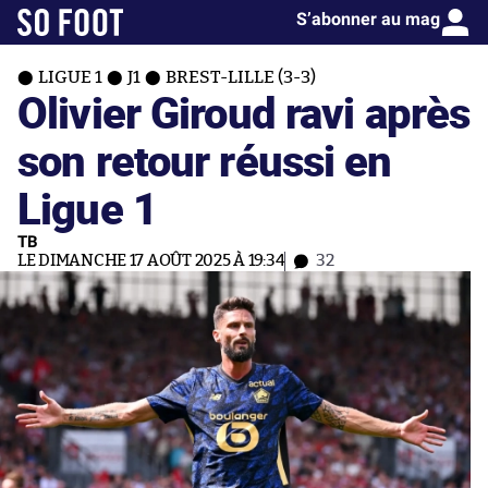
S’abonner au mag
LIGUE 1
J1
BREST-LILLE (3-3)
Olivier Giroud ravi après
son retour réussi en
Ligue 1
TB
LE DIMANCHE 17 AOÛT 2025 À 19:34
32