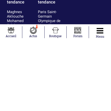
tendance
tendance
Maghnes
Paris Saint-
Akliouche
Germain
Mohamed
Olympique de
Salah
Marseille
0
Lionel Messi
Real Madrid
Ferrán Torres
FIFA
Accueil
Actus
Boutique
Forum
Menu
Kilian Corredor
Olympique
Franco
lyonnais
Mastantuono
AS Monaco
Orel Mangala
FC Barcelone
Rio Mavuba
Argentine
Rodri
RC Strasbourg
Mika Godts
Trabzonspor