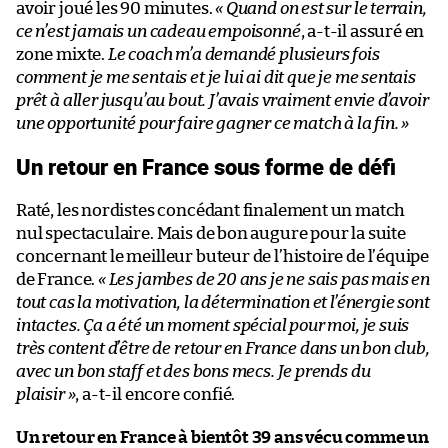
avoir joué les 90 minutes.
« Quand on est sur le terrain,
ce n’est jamais un cadeau empoisonné
, a-t-il assuré en
zone mixte.
Le coach m’a demandé plusieurs fois
comment je me sentais et je lui ai dit que je me sentais
prêt à aller jusqu’au bout. J’avais vraiment envie d’avoir
une opportunité pour faire gagner ce match à la fin. »
Un retour en France sous forme de défi
Raté, les nordistes concédant finalement un match
nul spectaculaire. Mais de bon augure pour la suite
concernant le meilleur buteur de l’histoire de l’équipe
de France.
« Les jambes de 20 ans je ne sais pas mais en
tout cas la motivation, la détermination et l’énergie sont
intactes. Ça a été un moment spécial pour moi, je suis
très content d’être de retour en France dans un bon club,
avec un bon staff et des bons mecs. Je prends du
plaisir »
, a-t-il encore confié.
Un retour en France à bientôt 39 ans vécu comme un