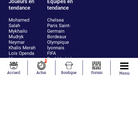
Joueurs en
Équipes en
tendance
tendance
Mohamed
Chelsea
Salah
Paris Saint-
Mykhailo
Germain
Mudryk
Bordeaux
Neymar
Olympique
Khalis Merah
lyonnais
Loïs Openda
FIFA
Moussa
Real Madrid
8
Niakhaté
RC Strasbourg
Nicolás
AC Milan
Accueil
Actus
Boutique
Forum
Menu
Tagliafico
France
Pavel Šulc
RC Lens
Josh Maja
Gauthier Hein