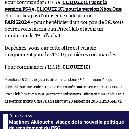
Pour commander
FIFA 18
,
CLIQUEZ ICI pour la
version PS4
et
CLIQUEZ ICI pour la version Xbox One
et n’oubliez pas d’utiliser ce code promo «
PARIS2024
» pour bénéficier d’un coupon de 8€, vous
devrez vous inscrire au
PriceClub
et avoir un
minimum de 49€ d’achat.
Dépêchez-vous, car cette offre est valable
uniquement pour les 1 500 premières commandes.
Pour commander
FIFA 18
,
CLIQUEZ ICI
Mentions : 8 € offerts pour toute commande de 49 € minimum. Coupon
utilisable sur une seule et unique commande, sous réserve d’inscription au
PriceClub, limité aux 1500 premières utilisations. Offre non cumulable. Frais
de port non inclus. Offre valable jusqu’au 20 septembre 2017, 23h59 GMT +1.
Maghnes Akliouche, visage de la nouvelle politique
de recrutement du PSG