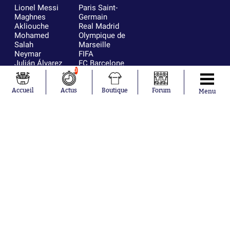
Lionel Messi
Paris Saint-
Maghnes
Germain
Akliouche
Real Madrid
Mohamed
Olympique de
Salah
Marseille
Neymar
FIFA
Julián Álvarez
FC Barcelone
Ferrán Torres
Argentine
3
Kilian Corredor
Olympique
Franco
lyonnais
Accueil
Actus
Boutique
Forum
Menu
Mastantuono
AS Monaco
Orel Mangala
RC Strasbourg
Rio Mavuba
Trabzonspor