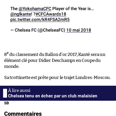
The
@YokohamaCFC
Player of the Year is…
@nglkante
! ?
#CFCAwards18
pic.twitter.com/kR4FSA2mR5
— Chelsea FC (@ChelseaFC)
10 mai 2018
e
8
du classement du Ballon d’or 2017, Kanté sera un
élément clé pour Didier Deschamps en Coupe du
monde.
Sa trottinette est prête pour le trajet Londres-Moscou.
Chelsea tenu en échec par un club malaisien
SB
Commentaires