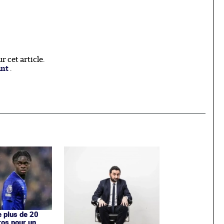
 cet article.
ant
.
e plus de 20
ros pour un