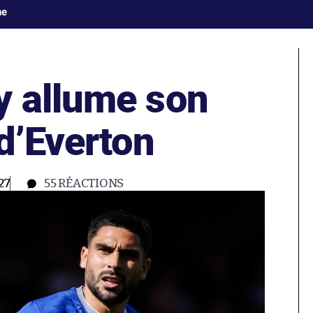
ne
 allume son
d’Everton
27
55
RÉACTIONS